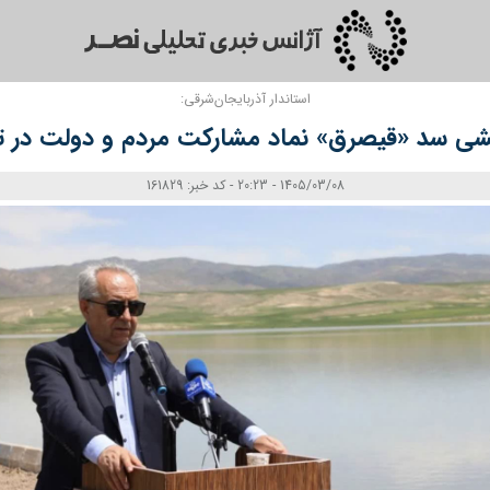
استاندار آذربایجان‌شرقی:
بخشی سد «قیصرق» نماد مشارکت مردم و دولت در
1405/03/08 - 20:23 - کد خبر: 161829