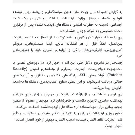
به گزارش نصر، احسان چیت‌ ساز معاون سیاستگذاری و برنامه ریزی توسعه
فاوا و اقتصاد دیجیتال وزارت ارتباطات با انتشار پستی در یک شبکه
اجتماعی، نسبت به خطرات امنیتی دستگاه‌های آپدیت نشده پس از برقراری
مجدد دسترسی به شبکه جهانی هشدار داد.
وی با مخاطب قرار دادن کاربران اعلام کرد: بعد از اتصال مجدد به اینترنت
بین‌الملل، لطفاً قبل از هر استفاده عادی، ابتدا سیستم‌عامل، مرورگر،
آنتی‌ویروس، اپلیکیشن‌های بانکی و ابزارهای امنیتی خود را به‌روزرسانی
کنید.
چیت‌ساز در تشریح دلایل فنی این اقدام اظهار کرد: در دوره‌های قطعی یا
محدودیت طولانی‌مدت اینترنت، بسیاری از وصله‌های امنیتی (Security
Patches)، گواهی‌های SSL، پایگاه‌های تشخیص بدافزار و آپدیت‌های
حیاتی دریافت نمی‌شوند و این یعنی سطح آسیب‌پذیری دستگاه‌ها به‌شدت
افزایش پیدا می‌کند.
وی اولین ساعات پس از بازگشت اینترنت را مهم‌ترین زمان برای بازیابی
بهداشت سایبری کاربران دانست و خاطرنشان کرد: مهاجمان معمولاً از همین
پنجره زمانی برای سوءاستفاده از دستگاه‌های آپدیت‌نشده استفاده می‌کنند.
معاون وزیر ارتباطات در پایان با تاکید بر تقدم امنیت بر دسترسی، یادآور
شد: اینترنت فقط اتصال نیست؛ امنیتِ اتصال، مهم‌تر از خودِ اتصال است.
انتهای پیام/