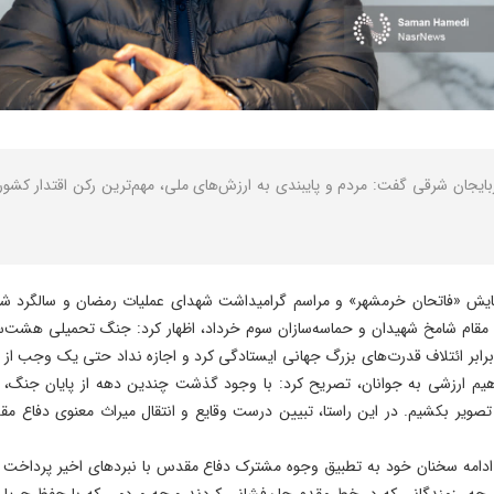
بایجان شرقی گفت: مردم و پایبندی به ارزش‌های ملی، مهم‌ترین رکن اقتدار کشور 
ش «فاتحان خرمشهر» و مراسم گرامیداشت شهدای عملیات رمضان و سالگرد شهدا
 به مقام شامخ شهیدان و حماسه‌سازان سوم خرداد، اظهار کرد: جنگ تحمیلی هشت‌
در برابر ائتلاف قدرت‌های بزرگ جهانی ایستادگی کرد و اجازه نداد حتی یک وجب ا
فاهیم ارزشی به جوانان، تصریح کرد: با وجود گذشت چندین دهه از پایان جنگ، هن
 تصویر بکشیم. در این راستا، تبیین درست وقایع و انتقال میراث معنوی دفاع م
 ادامه سخنان خود به تطبیق وجوه مشترک دفاع مقدس با نبردهای اخیر پرداخت 
. چه رزمندگانی که در خط مقدم جان‌فشانی کردند و چه مردمی که با حفظ جریا