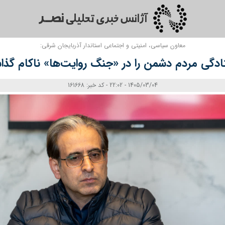
معاون سیاسی، امنیتی و اجتماعی استاندار آذربایجان شرقی:
ادگی مردم دشمن را در «جنگ روایت‌ها» ناکام گذ
1405/03/04 - 22:02 - کد خبر: 161668