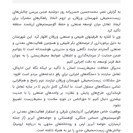
به گزارش نصر، محمدحسین حسن‌زاده روز دوشنبه ضمن بررسی چالش‌های
زیست‌محیطی شهرستان ورزقان، بر لزوم اتخاذ راهکارهای مشترک برای
ایجاد تعادل میان توسعه صنعتی و حفظ اکوسیستم‌های ارزشمند منطقه
تأکید کرد.
وی با اشاره به ظرفیتهای طبیعی و صنعتی ورزقان اظهار کرد: این شهرستان
به دلیل برخورداری از عرصه‌های بکر طبیعی و همچنین فعالیت‌های معدنی و
صنعتی گسترده، نیازمند نگاهی ویژه و مدیریتی هوشمندانه است تا بتوانیم
ضمن حمایت از سرمایه‌گذاری و اشتغال، ضوابط محیط‌زیستی را به عنوان
خط قرمز توسعه، به دقت اجرایی کنیم.
مدیرکل حفاظت محیط‌زیست استان با تأکید بر اینکه نگاه این اداره‌کل،
تعامل سازنده با دستگاه‌های اجرایی برای رفع دغدغه‌های مردم است افزود:
حل مشکلات زیست‌محیطی شهرستان ورزقان نیازمند عزم راسخ و هم‌افزایی
تمامی دستگاه‌های مسئول است. ما آمادگی کامل داریم تا در سایه تعامل با
فرمانداری، طرح‌های پایش و نظارت بر واحدهای صنعتی را با جدیت
بیشتری دنبال کنیم تا حق‌الناس در حوزه سلامت و محیط‌زیست تضییع
نشود.
موقعیت خاص جغرافیایی آذربایجان شرقی و استقرار فعالیت‌های معدنی در
اکوسیستم‌های حساس جنگلی، کوهستانی و حوضه‌های آبریز (از جمله
ارسباران، حوضه آبریز ارس و رودخانه‌های منتهی به دریاچه ارومیه)،
چالش‌های زیست‌محیطی جدی را نیز به همراه داشته است.