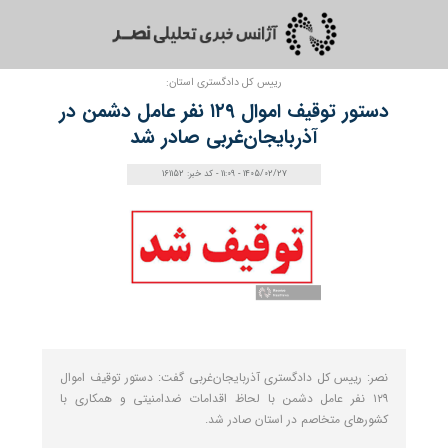
رییس کل دادگستری استان:
دستور توقیف اموال ۱۲۹ نفر عامل دشمن در
آذربایجان‌غربی صادر شد
1405/02/27 - 11:09 - کد خبر: 161152
نصر: رییس کل دادگستری آذربایجان‌غربی گفت: دستور توقیف اموال
۱۲۹ نفر عامل دشمن با لحاظ اقدامات ضدامنیتی و همکاری با
کشورهای متخاصم در استان صادر شد.