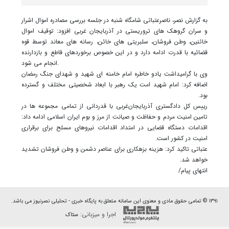
به گزارش نصر، ناصرعتباتی شامگاه شنبه در جلسه بررسی مصادره اموال اشرار
و سران گروهک های تروریستی در آذربایجان غربی افزود: توقیف اموال
خائنین، وطن فروشان، سلبریتی های خائن، رسانه های معاند توسط قوه
قضائیه با قدرت ادامه دارد و در این خصوص برخوردهای قاطع و بازدارنده
انجام می شود.
وی با گرامیداشت یادو خاطره امام خامنه ای شهید و شهدای جنگ رمضان
اضافه کرد: امام شهید امت یک رهبر با ابعاد شخصیتی مختلف و گسترده
بود.
رییس کل دادگستری آذربایجان‌غربی با قدردانی از تمامی مجموعه ها در
تامین امنیت مردم و حفاظت و صیانت از مرز و بوم ایران اسلامی ادامه داد:
اقدامات دستگاه قضایی در امتداد اقدامات نیروهای مسلح برای برقراری
امنیت در کشور است.
عتباتی تاکید کرد: هزینه بزهکاری برای عناصر دشمن و وطن فروشان تشدید
خواهد شد.
انتهای پیام/
۱۳۹۱ © تمامی حقوق مادی و معنوی این سامانه متعلق به پایگاه خبری - تحلیلی نصرنیوز می باشد.
اجرا و میزبانی:
ستاک