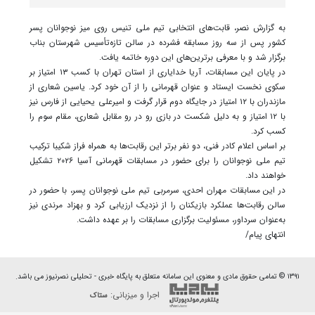
به گزارش نصر، قابت‌های انتخابی تیم ملی تنیس روی میز نوجوانان پسر
کشور پس از سه روز مسابقه فشرده در سالن تازه‌تأسیس شهرستان بناب
برگزار شد و با معرفی برترین‌های این دوره خاتمه یافت.
در پایان این مسابقات، آریا خدایاری از استان تهران با کسب ۱۳ امتیاز بر
سکوی نخست ایستاد و عنوان قهرمانی را از آن خود کرد. یاسین شعاری از
مازندران با ۱۲ امتیاز در جایگاه دوم قرار گرفت و امیرعلی یحیایی از فارس نیز
با ۱۲ امتیاز و به دلیل شکست در بازی رو در رو مقابل شعاری، مقام سوم را
کسب کرد.
بر اساس اعلام کادر فنی، دو نفر برتر این رقابت‌ها به همراه فراز شکیبا ترکیب
تیم ملی نوجوانان را برای حضور در مسابقات قهرمانی آسیا ۲۰۲۶ تشکیل
خواهند داد.
در این مسابقات مهران احدی، سرمربی تیم ملی نوجوانان پسر، با حضور در
سالن رقابت‌ها عملکرد بازیکنان را از نزدیک ارزیابی کرد و بهزاد مرندی نیز
به‌عنوان سرداور، مسئولیت برگزاری مسابقات را بر عهده داشت.
انتهای پیام/
۱۳۹۱ © تمامی حقوق مادی و معنوی این سامانه متعلق به پایگاه خبری - تحلیلی نصرنیوز می باشد.
اجرا و میزبانی:
ستاک