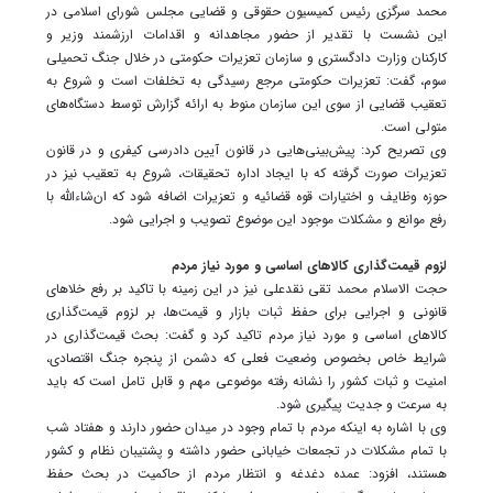
محمد سرگزی رئیس کمیسیون حقوقی و قضایی مجلس شورای اسلامی در
این نشست با تقدیر از حضور مجاهدانه و اقدامات ارزشمند وزیر و
کارکنان وزارت دادگستری و سازمان تعزیرات حکومتی در خلال جنگ تحمیلی
سوم، گفت: تعزیرات حکومتی مرجع رسیدگی به تخلفات است و شروع به
تعقیب قضایی از سوی این سازمان منوط به ارائه گزارش توسط دستگاه‌های
متولی است.
وی تصریح کرد: پیش‌بینی‌هایی در قانون آیین دادرسی کیفری و در قانون
تعزیرات صورت گرفته که با ایجاد اداره تحقیقات، شروع به تعقیب نیز در
حوزه وظایف و اختیارات قوه قضائیه و تعزیرات اضافه شود که ان‌شاءالله با
رفع موانع و مشکلات موجود این موضوع تصویب و اجرایی شود.
لزوم قیمت‌گذاری کالاهای اساسی و مورد نیاز مردم
حجت الاسلام محمد تقی نقدعلی نیز در این زمینه با تاکید بر رفع خلاهای
قانونی و اجرایی برای حفظ ثبات بازار و قیمت‌ها، بر لزوم قیمت‌گذاری
کالاهای اساسی و مورد نیاز مردم تاکید کرد و گفت: بحث قیمت‌گذاری در
شرایط خاص بخصوص وضعیت فعلی که دشمن از پنجره جنگ اقتصادی،
امنیت و ثبات کشور را نشانه رفته موضوعی مهم و قابل تامل است که باید
به سرعت و جدیت پیگیری شود.
وی با اشاره به اینکه مردم با تمام وجود در میدان حضور دارند و هفتاد شب
با تمام مشکلات در تجمعات خیابانی حضور داشته و پشتیبان نظام و کشور
هستند، افزود: عمده دغدغه و انتظار مردم از حاکمیت در بحث حفظ