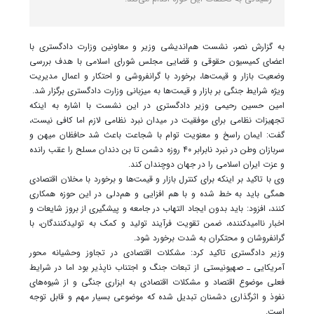
به گزارش نصر، نشست هم‌اندیشی وزیر و معاونین وزارت دادگستری با
اعضای کمیسیون حقوقی و قضایی مجلس شورای اسلامی با هدف بررسی
وضعیت بازار و قیمت‌ها، برخورد با گرانفروشی و احتکار و اعمال مدیریت
ویژه شرایط جنگی بر بازار و قیمت‌ها به میزبانی وزارت دادگستری برگزار شد.
امین حسین رحیمی وزیر دادگستری در این نشست با اشاره به اینکه
تجهیزات نظامی برای موفقیت در میدان نبرد نظامی لازم اما کافی نیست،
گفت: ایمان راسخ و معنویت توام با شجاعت باعث شد حافظان میهن و
سربازان وطن در نبرد نابرابر ۴۰ روزه دشمن تا بن دندان مسلح را عقب رانده
و عزت ایران اسلامی را در جهان دوچندان کند.
وی با تاکید بر اینکه برای کنترل بازار و قیمت‌ها و برخورد با مخلان اقتصادی
همگی باید به خط شده و با هم افزایی و هم‌دلی در این حوزه همکاری
کنند، افزود: باید بدون ایجاد التهاب در جامعه و پیشگیری از بروز شایعات و
اخبار ناامیدکننده، ضمن تقویت فرآیند تولید و کمک به تولیدکنندگان، با
گرانفروشان و محتکران به شدت برخورد شود.
وزیر دادگستری تاکید کرد: مشکلات اقتصادی در تجاوز وحشیانه محور
آمریکایی ـ صهیونیستی از تبعات جنگ و اجتناب ناپذیر بود اما در شرایط
فعلی موضوع اقتصاد و مشکلات اقتصادی به ابزاری جنگی و از شیوه‌های
نفوذ و اثرگذاری دشمنان تبدیل شده که موضوعی بسیار مهم و قابل توجه
است.