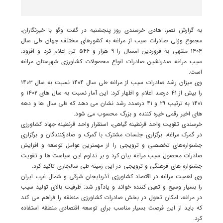
به گزارش نصر، هادی خرسندی روز پنجشنبه در گفت وگو با خبرنگاران،
مجموع وزنی صادرات سیب از مراغه به کشورهای مختلف جهان طی سال
۱۴۰۴ منتهی به فروردین امسال را ۹ هزار و ۵۴۶ تن اعلام کرد و افزود:
سیب مراغه صدرنشین صادرات انواع محصولات کشاورزی شهرستان مراغه
است.
وی میزان رشد صادرات سیب از مراغه طی سال ۱۴۰۴ نسبت به سال ۱۴۰۳
را بیش از ۴۱ درصد اعلام و اظهار کرد: این آمار نسبت به سال های ۱۴۰۲ و
۱۴۰۱ به ترتیب ۲۹ و ۴۱ درصدد رشد نشان می دهد که طی سال ها و دهه
های اخیر رقمی خیره کننده و بزرگ محسوب می شود.
خرسندی تقویت واحد قرنطینه گیاهی، استقرار واحد قرنطینه جهاد کشاورزی
در گمرک مراغه، برگزاری جلسات مشترک با گمرک و صادرکنندگان و برگزاری
جشنواره‌های تخصصی و ترویجی را از مهمترین عوامل توسعه و افزایش
صادرات محصول سیب مراغه بیان کرد و بر تداوم این سیاست ها و تقویت
جشنواره های فرهنگی و ترویجی در این زمینه طی سالجاری تاکید کرد.
وی اهمیت مراغه در اقتصاد کشاورزی آذربایجان شرقی و شمال غرب ایران
را بسیار وسیع و تعین کننده خواند و یادآور شد: ظرفیت بالای تولید سیب
در مراغه، امکان تحول در بخش صادرات کشاورزی منطقه را فراهم می کند
که باید از این فرصت بسیار مناسب برای توسعه اقتصادی منطقه استفاده
کرد.