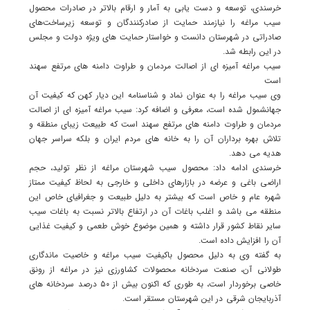
خرسندی، توسعه و دست یابی به آمار و ارقام بالاتر در صادرات محصول
سیب مراغه را نیازمند حمایت از صادرکنندگان و توسعه زیرساخت‌های
صادراتی در شهرستان دانست و خواستار حمایت های ویژه دولت و مجلس
در این رابطه شد.
سیب مراغه آمیزه ای از اصالت مردمان و طراوت دامنه های مرتفع سهند
است
وی سیب مراغه را به عنوان نماد و شناسنامه این دیار کهن که کیفیت آن
جهانشمول شده است، معرفی و اضافه کرد: سیب مراغه آمیزه ای از اصالت
مردمان و طراوت دامنه های مرتفع سهند است که طبیعت زیبای منطقه و
تلاش بهره برداران آن را به خانه های مردم ایران و بلکه سراسر جهان
هدیه می دهد.
خرسندی ادامه داد: محصول سیب شهرستان مراغه از نظر تولید، حجم
اراضی باغی و عرضه در بازارهای داخلی و خارجی به لحاظ کیفیت ممتاز
شهره عام و خاص است که بیشتر به دلیل طبیعت و جغرافیای خاص این
منطقه می باشد و اغلب باغات آن در ارتفاع بالاتر نسبت به باغات سیب
سایر نقاط کشور قرار داشته و همین موضوع خوش طعمی و کیفیت غذایی
آن را افزایش داده است.
به گفته وی به دلیل محصول باکیفیت سیب مراغه و خاصیت ماندگاری
طولانی آن، صنعت سردخانه محصولات کشاورزی نیز در مراغه از رونق
خاصی برخوردار است، به طوری که اکنون بیش از ۵۰ درصد سردخانه های
آذربایجان شرقی در این شهرستان مستقر است.