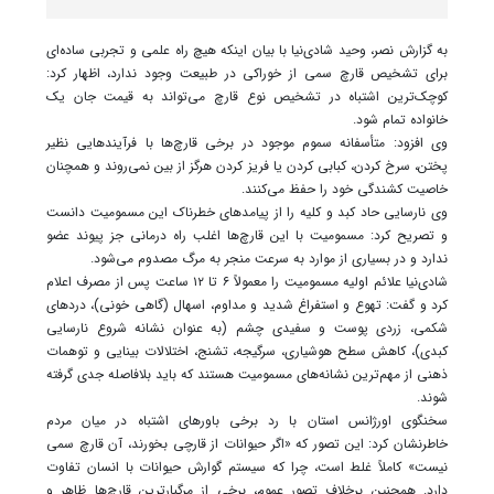
به گزارش نصر، وحید شادی‌نیا با بیان اینکه هیچ راه علمی و تجربی ساده‌ای
برای تشخیص قارچ سمی از خوراکی در طبیعت وجود ندارد، اظهار کرد:
کوچک‌ترین اشتباه در تشخیص نوع قارچ می‌تواند به قیمت جان یک
خانواده تمام شود.
وی افزود: متأسفانه سموم موجود در برخی قارچ‌ها با فرآیندهایی نظیر
پختن، سرخ کردن، کبابی کردن یا فریز کردن هرگز از بین نمی‌روند و همچنان
خاصیت کشندگی خود را حفظ می‌کنند.
وی نارسایی حاد کبد و کلیه را از پیامدهای خطرناک این مسمومیت دانست
و تصریح کرد: مسمومیت با این قارچ‌ها اغلب راه درمانی جز پیوند عضو
ندارد و در بسیاری از موارد به سرعت منجر به مرگ مصدوم می‌شود.
شادی‌نیا علائم اولیه مسمومیت را معمولاً ۶ تا ۱۲ ساعت پس از مصرف اعلام
کرد و گفت: تهوع و استفراغ شدید و مداوم، اسهال (گاهی خونی)، دردهای
شکمی، زردی پوست و سفیدی چشم (به عنوان نشانه شروع نارسایی
کبدی)، کاهش سطح هوشیاری، سرگیجه، تشنج، اختلالات بینایی و توهمات
ذهنی از مهم‌ترین نشانه‌های مسمومیت هستند که باید بلافاصله جدی گرفته
شوند.
سخنگوی اورژانس استان با رد برخی باورهای اشتباه در میان مردم
خاطرنشان کرد: این تصور که «اگر حیوانات از قارچی بخورند، آن قارچ سمی
نیست» کاملاً غلط است، چرا که سیستم گوارش حیوانات با انسان تفاوت
دارد. همچنین برخلاف تصور عموم، برخی از مرگبارترین قارچ‌ها ظاهر و