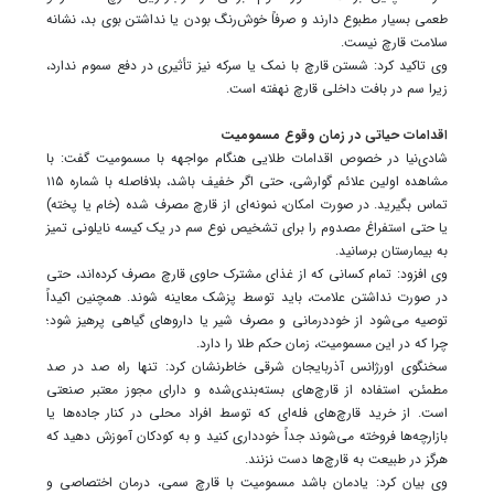
طعمی بسیار مطبوع دارند و صرفاً خوش‌رنگ بودن یا نداشتن بوی بد، نشانه
سلامت قارچ نیست.
وی تاکید کرد: شستن قارچ با نمک یا سرکه نیز تأثیری در دفع سموم ندارد،
زیرا سم در بافت داخلی قارچ نهفته است.
اقدامات حیاتی در زمان وقوع مسمومیت
شادی‌نیا در خصوص اقدامات طلایی هنگام مواجهه با مسمومیت گفت: با
مشاهده اولین علائم گوارشی، حتی اگر خفیف باشد، بلافاصله با شماره ۱۱۵
تماس بگیرید. در صورت امکان، نمونه‌ای از قارچ مصرف شده (خام یا پخته)
یا حتی استفراغ مصدوم را برای تشخیص نوع سم در یک کیسه نایلونی تمیز
به بیمارستان برسانید.
وی افزود: تمام کسانی که از غذای مشترک حاوی قارچ مصرف کرده‌اند، حتی
در صورت نداشتن علامت، باید توسط پزشک معاینه شوند. همچنین اکیداً
توصیه می‌شود از خوددرمانی و مصرف شیر یا داروهای گیاهی پرهیز شود؛
چرا که در این مسمومیت، زمان حکم طلا را دارد.
سخنگوی اورژانس آذربایجان شرقی خاطرنشان کرد: تنها راه صد در صد
مطمئن، استفاده از قارچ‌های بسته‌بندی‌شده و دارای مجوز معتبر صنعتی
است. از خرید قارچ‌های فله‌ای که توسط افراد محلی در کنار جاده‌ها یا
بازارچه‌ها فروخته می‌شوند جداً خودداری کنید و به کودکان آموزش دهید که
هرگز در طبیعت به قارچ‌ها دست نزنند.
وی بیان کرد: یادمان باشد مسمومیت با قارچ سمی، درمان اختصاصی و