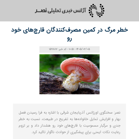
خطر مرگ در کمین مصرف‌کنندگان قارچ‌های خود
رو
1405/02/05 - 10:51 - کد خبر: 159887
نصر: سخنگوی اورژانس آذربایجان شرقی با اشاره به فرا رسیدن فصل
بهار و افزایش تمایل خانواده‌ها به تفریح در طبیعت، نسبت به خطر
جدی و مرگبار مسمومیت با قارچ‌های خود رو هشدار داد و بر لزوم
رعایت نکات ایمنی برای پیشگیری از حوادث ناگوار تاکید کرد.