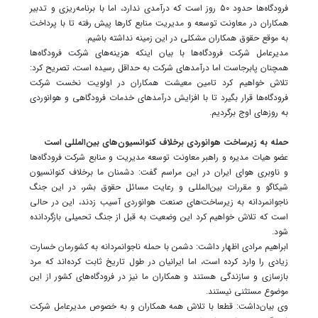
فرودگاه‌ها حدود ۵۰ روز است که درآمدی ندارد، اما با برنامه‌ریزی و تدبیر
همکاران در معاونت توسعه و مدیریت منابع کارها پیش رفته تا با پرداخت
به موقع حقوق همکاران مشکلی در این زمینه نداشته باشیم.
مدیرعامل شرکت فرودگاه‌ها با بیان اینکه هزینه‌های شرکت فرودگاه‌ها
همچنان پابرجاست اما درآمدهای شرکت به حداقل رسیده است، تصریح کرد:
تلاش خواهیم کرد تامین معیشت همکاران در اولویت نخست شرکت
فرودگاه‌ها قرار بگیرد تا با افزایش درآمدهای خدمات فرودگاهی و هوانوردی
به روزهای اوج برگردیم.
حمله به زیرساخت هوانوردی برخلاف کنوانسیون‌های بین‌المللی است
عضو هیات مدیره و راهبر معاونت توسعه مدیریت و منابع شرکت فرودگاه‌ها
و ناوبری هوای ایران در این مراسم گفت: دشمنان ما برخلاف کنوانسیون
شیکاگو و مقررات بین‌المللی و رعایت مسائل حقوق بشر، در این جنگ
ناجوانمردانه به زیرساخت‌های صنعت هوانوردی آسیب زدند، این در حالی
است که تلاش خواهیم کرد این وضعیت به قبل از جنگ تحمیلی بازگردانده
شود.
ابراهیم مرادی اظهار داشت: دشمن با حمله ناجوانمردانه به کشورمان خسارت
زیادی را وارد کرده است، اما ایرانیان در طول تاریخ ثابت کرده‌اند که مرد
بازسازی و سازندگی هستند و همکاران ما نیز در فرودگاه‌های کشور از این
موضوع مستثنی نیستند.
وی بیان‌داشت: قطعا با تلاش همه همکاران و به خصوص مدیرعامل شرکت