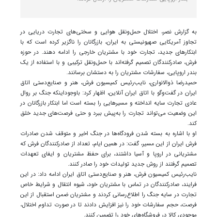
به گزارش نصر، اختلال حمل‌ونقل هوایی و سختی‌های تجارت دریایی در
تجاوز آمریکایی صهیونیستی به ایران، بازرگانان را ناگزیر کرده است که با
ابتکارهای جدید، تجارت خود با مشتریان خارجی را ادامه دهند. در حوزه
فرش، صادرکنندگان تصمیم گرفته‌اند با حمل‌ونقل ترکیبی و با استفاده از یک
بندر اروپایی، سفارشات مشتریان را به دستشان برسانند.
حمیدرضا ذوالانواری، نایب‌رئیس کمیسیون فرش، هنر و صنایع‌دستی اتاق
ایران در گفت‌وگو با اتاق ایران آنلاین، اظهار کرد: باوجوداینکه جنگ بر روال
عادی تجارت سایه انداخته و مسیرهایی را بسته است اما ابتکار بازرگانان در
این وضعیت می‌تواند تجارت را به‌پیش ببرد و حتی فرصت‌های جدید خلق
کند.
او با اشاره به بسته شدن فرودگاه‌ها در جنگ اخیر و متوقف شدن صادرات
فرش ایران از این مسیر، گفت: در همین ایام، تعداد از صادرکنندگان فرش که
مشتریانی در اروپا و آسیا داشتند، برای حفظ مشتریان و ایفای تعهدات
تصمیم گرفتند از روش جدید تولیدات خود را صادر کنند.
نایب‌رئیس کمیسیون فرش، هنر و صنایع‌دستی اتاق ایران ادامه داد: در این
فرایند، صادرکنندگان در تماس با مشتریان خود، شیوه انتقال و شرایط خاص
تجارت در سایه جنگ را اطلاع‌رسانی کردند و مشتریان ضمن استقبال از این
فرصت، حجم سفارشات خود را نیز افزایش دادند تا در صورت تداوم اختلال،
موجودی کالا در فروشگاه‌های خود را تضمین کنند.