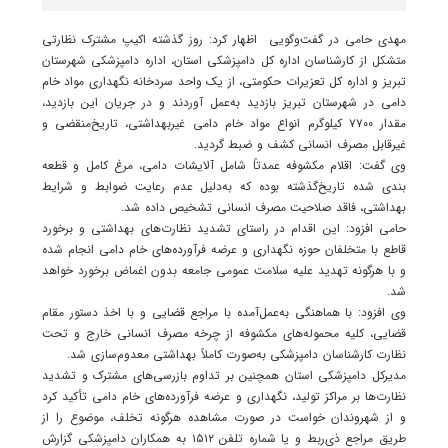
مهدی حامی در گفت‌وگویی اظهار کرد: روز گذشته اکیپ مشترک نظارتی
متشکل از کارشناسان اداره کل دامپزشکی استان، اداره دامپزشکی شهرستان
تبریز و اداره کل تعزیرات حکومتی، از یک واحد سردخانه نگهداری مواد خام
دامی در شهرستان تبریز بازدید به‌عمل آوردند و در جریان این بازدید،
مقدار ۷۷۰۰ کیلوگرم انواع مواد خام دامی غیربهداشتی، تاریخ‌منقضی و
غیرقابل مصرف انسانی کشف و ضبط گردید.
وی گفت: اقلام مکشوفه عمدتاً شامل آلایشات دامی، مرغ کامل و قطعه
بندی شده تاریخ‌گذشته بوده که به‌دلیل عدم رعایت ضوابط و شرایط
بهداشتی، فاقد صلاحیت مصرف انسانی تشخیص داده شد.
حامی افزود: این اقدام در راستای تشدید نظارت‌های بهداشتی و برخورد
قاطع با متخلفان حوزه نگهداری و عرضه فرآورده‌های خام دامی انجام شده
و با هرگونه تهدید علیه سلامت عمومی جامعه بدون اغماض برخورد خواهد
شد.
وی افزود: با هماهنگی به‌عمل‌آمده با مراجع قضایی و با اخذ دستور مقام
قضایی، کلیه محموله‌های مکشوفه از چرخه مصرف انسانی خارج و تحت
نظارت کارشناسان دامپزشکی به‌صورت کاملاً بهداشتی معدوم‌سازی شد.
مدیرکل دامپزشکی استان همچنین بر تداوم بازرسی‌های مشترک و تشدید
نظارت‌ها بر مراکز تولید، نگهداری و عرضه فرآورده‌های خام دامی تأکید کرد
و از شهروندان خواست در صورت مشاهده هرگونه تخلف، موضوع را از
طریق مراجع ذی‌ربط و یا شماره تلفن ۱۵۱۲ به همکاران دامپزشکی گزارش