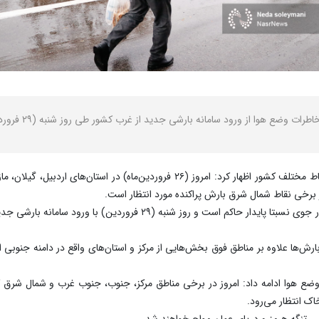
 هوا از ورود سامانه بارشی جدید از غرب کشور طی روز شنبه (۲۹ فروردین) خبر داد.
به گزارش نصر، صادق ضیاییان درباره وضعیت جوی نقاط مختلف کشور اظهار کرد: امروز 
وی افزود: جمعه (۲۸ فروردین‌ماه) در بیشتر مناطق کشور جوی نسبتا پایدار
کشنبه (۳۰فروردین‌ماه) گستره بارش‌ها علاوه بر مناطق فوق بخش‌هایی از مرکز و استان‌های واقع در د
ع هوا ادامه داد: امروز در برخی مناطق مرکز، جنوب، جنوب غرب و شمال شرق ک
 انتظار می‌رود.
س، تنگه هرمز و دریای عمان مواج خواهند شد.