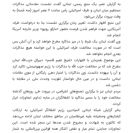
به گزارش نصر، یک منبع رسمی لبنانی گفت، نشست مقدماتی مذاکرات
مستقیم میان لبنان و طرف اسرائیلی راس ساعت ۶ عصر امروز (سه شنبه) به
وقت بیروت برگزار می‌شود.
این منبع اظهار داشت، تغییر زمان برگزاری نشست بنا به درخواست طرف
آمریکایی جهت فراهم شدن فرصت حضور «مارکو روبیو» وزیر خارجه آمریکا
انجام شد.
وی گفت، لبنان یک شرط را در میز مذاکره مطرح خواهد کرد و آن آتش بس
است که در صورت مخالفت طرف اسرائیلی با این خواسته هیچ مذاکرات
بعدی انجام نخواهد شد.
این موضوع همزمان با اظهارات «شیخ نعیم قاسم» دبیرکل حزب‌الله لبنان
مطرح شد که بر مخالفت حزب الله با مذاکرات با رژیم صهیونیستی تاکید کرد
و آن را بیهوده دانست. وی مذاکرات را امتیاز دهی رایگانی از سوی مقامات
لبنانی دانست و در عین حال خواستار تقویت وحدت ملی در مقابله با
دشمن شد.
مردم لبنان نیز با برگزاری تجمع‌های اعتراضی در بیروت طی روزهای گذشته
مخالفت خود را با مسیر مذاکره با اشغالگران در سایه تداوم تجاوزات ابراز
کردند.
بنابر گزارش شبکه لبنانی المیادین، رژیم اشغالگر اسرائیلی به ارتکاب
کشتارهای وحشیانه علیه غیرنظامیان در مناطق مختلف لبنان ادامه می‌دهد
که تاکنون به شهادت و مجروح شدن صدها تن منجر شده است. این
تجاوزات جنایتی تمام عیار و نقض آشکار همه قوانین بین‌المللی به شمار