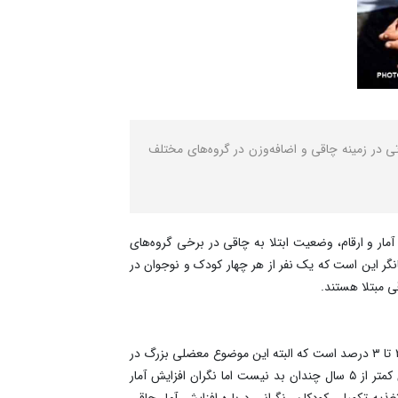
ی در زمینه چاقی و اضافه‌وزن در گروه‌های مختلف
ار و ارقام، وضعیت ابتلا به چاقی در برخی گروه‌های
یط گروه سنی ۶ تا ۱۸ سال نگران‌کننده است و بررسی‌ها بیانگر این است که یک نفر از هر چهار کودک و نوجوان در
دکتر احمد اسماعیل‌زاده درباره روند بروز چاقی در کودکان و نوجوانان توضیح داد: آمار اضافه وزن و چاقی کودکان کمتر از ۵ سال، حدود ۲.۵ تا ۳ درصد است که البته این موضوع معضلی بزرگ در
مقایسه با کشورهای منطقه به حساب نمی‌آید و با شرایط «بد» مواجه نیستیم. اگرچه وضعیت چاقی و اضافه‌وزن در گروه سنی کودکان کمتر از ۵ سال چندان بد نیست اما نگران افزایش آمار
یه تکمیلی کودکان، نگرانی درباره افزایش آمار چاقی