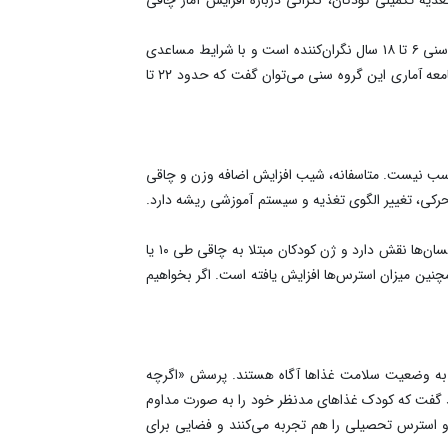
او ادامه داد: اگرچه وضعیت بروز چاقی کودکان کمتر از ۵ سال کشور نسبت به کشورهای منطقه تا حدودی مناسب است، اما شرایط گروه سنی ۶ تا ۱۸ سال نگران‌کننده است و با شرایط مساعدی
روبرو نیستیم. بررسی‌ها بیانگر این است که یک نفر از هر چهار کودک و نوجوان ۶ تا ۱۸ ساله به اضافه‌وزن یا چاقی مبتلا است. براساس جامعه آماری این گروه سنی می‌توان گفت که حدود ۲۲ تا
اد ۶ تا ۱۸ ساله به اضافه‌وزن و چاقی به هیچ‌وجه مناسب نیست. متاسفانه، شیب افزایش اضافه وزن و چاقی
و نوجوانان ۶ تا ۱۸ ساله در مولفه‌های ترویج فرهنگ کم‌تحرکی، تغییر الگوی تغذیه و سیستم آموزشی ریشه دارد.
مدیرکل دفتر بهبود تغذیه وزارت بهداشت درباره نقش سبک زندگی در بروز اضافه وزن و چاقی گفت: اگرچه ژنتیک در تمام خصلت‌های انسان‌ها نقش دارد و ژن کودکان مبتلا به چاقی طی ۱۰ یا
چنین میزان استرس‌ها افزایش یافته است. اگر بخواهیم
بت به وضعیت سلامت غذاها آگاه هستند. پرسش «اگرچه
اید گفت که کودک غذاهای مدنظر خود را به صورت مداوم
د و استرس تحصیلی را هم تجربه می‌کنند و فضایی برای