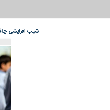
شیب افزایشی چاقی در ۶ تا ۱۸ ساله‌ها / مصرف قند و نوشابه در کش