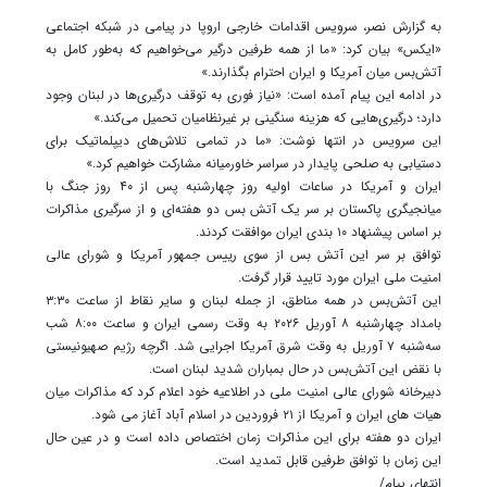
به گزارش نصر، سرویس اقدامات خارجی اروپا در پیامی در شبکه اجتماعی
«ایکس» بیان کرد: «ما از همه طرفین درگیر می‌خواهیم که به‌طور کامل به
آتش‌بس میان آمریکا و ایران احترام بگذارند.»
در ادامه این پیام آمده است: «نیاز فوری به توقف درگیری‌ها در لبنان وجود
دارد؛ درگیری‌هایی که هزینه سنگینی بر غیرنظامیان تحمیل می‌کند.»
این سرویس در انتها نوشت: «ما در تمامی تلاش‌های دیپلماتیک برای
دستیابی به صلحی پایدار در سراسر خاورمیانه مشارکت خواهیم کرد.»
ایران و آمریکا در ساعات اولیه روز چهارشنبه پس از ۴۰ روز جنگ با
میانجیگری پاکستان بر سر یک آتش بس دو هفته‌ای و از سرگیری مذاکرات
بر اساس پیشنهاد ۱۰ بندی ایران موافقت کردند.
توافق بر سر این آتش بس از سوی رییس جمهور آمریکا و شورای عالی
امنیت ملی ایران مورد تایید قرار گرفت.
این آتش‌بس در همه مناطق، از جمله لبنان و سایر نقاط از ساعت ۳:۳۰
بامداد چهارشنبه ۸ آوریل ۲۰۲۶ به وقت رسمی ایران و ساعت ۸:۰۰ شب
سه‌شنبه ۷ آوریل به وقت شرق آمریکا اجرایی شد. اگرچه رژیم صهیونیستی
با نقض این آتش‌بس در حال بمباران شدید لبنان است.
دبیرخانه شورای عالی امنیت ملی در اطلاعیه خود اعلام کرد که مذاکرات میان
هیات های ایران و آمریکا از ۲۱ فروردین در اسلام آباد آغاز می شود.
ایران دو هفته برای این مذاکرات زمان اختصاص داده است و در عین حال
این زمان با توافق طرفین قابل تمدید است.
انتهای پیام/