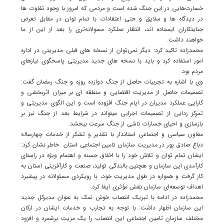
خسارت‌هایی در این جنگ شده است و مردمی که امروز با وجود تفاوت ها
در دیدگاه ها و سلایق و حتی اعتقادات با تمام توان در مقابل تعرض
جنایتکاران ایستاده اند، انتظار عملکرد مسولانه‌تری را بعد از این از ما
خواهند داشت.
محمدزاده تاکید کرد: دیگر نمی‌توان از نسخه های قبلی مدیریتی در اداره
امور استفاده کرد و باید با نسخه های جدید مدیریتی پاسخگوی نیازهای
مردم بود.
وی با اشاره به تجربیات حاصل از جنگ دوازده روزه و جنگ رمضان گفت:
تصمیمات حاصل از مدیریت اقتضایی و منطقه ای بر میزان اثربخشی و
کارایی عملکرد مدیران در ایام جنگ افزوده است و این الگوی مدیریتی و
تمرکز زدایی از تصمیمات اجرایی میتواند در شرایط بعد از جنگ نیز بر
بازسازی و احیای خسارات ناشی از جنگ سرعت ببخشد.
معاون سیاسی و اجتماعی استاندار با تقدیر و تشکر از خدمات چهارساله
دباغ صادق پور در مدیریت سازمان تامین اجتماعی استان خاطر نشان کرد:
ایشان تمام توان و تلاش خود را با اخلاق حسنه و اهتمام ویژه در راستای
کارآمدی این سازمان و هچنین بالندگی تولید، صنعت و کارآفرینی استان به
کار گرفت و همواره در طول مدیریت خود، با رویکردی مسئولانه در پیشبرد
اهداف توسعه‌ای سازمان نقش مؤثری ایفا کرد.
محمدزاده در ادامه با تبریک انتصاب خوش نمک به عنوان مدیرکل جدید
این سازمان اظهار داشت: با توجه به تجارب و خدمات ایشان در ارکان
مختلف سازمان تامین اجتماعی این انتصاب را یک مزیت برشمرد و افزود