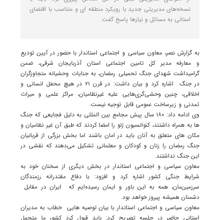
نسخه‌های مدیریتی جدید با رویکرد منطقه ای و متناسب با اقتضای
استانی به مسائل و نیازها پاسخ گفت.
به گزارش نصر، معاون سیاسی و اجتماعی استاندار با حضور در آیین تودیع
و معارفه مدیر کل تامین اجتماعی استان آذربایجان شرقی، ضمن
گرامیداشت شهدای جنگ تحمیلی رمضان، به جنایات وحشیانه متجاوزگران
در جنگ اشاره کرد و بیان داشت: در قرن ۲۱ در هیچ محفل انسانی و
اخلاقی، چنین وحشی‌گری‌هایی علیه غیرنظامیان، مراکز علمی و میراث
تمدنی و زیرساخت عمومی قابل توجیه نیست.
وی ادامه داد: ۱۸۰ سال پیش مجامع بین المللی به دلیل فجایعی که جنگ
ها به همراه داشتند، کنوانسیون ژنو را امضا کردند که طبق آن غیر نظامیان و
مکان های متعلق به آنان باید در امان باشند اما بخش بزرگی از قربانیان
جنگ رمضان را زنان و کودکان و معلمانی تشکیل می‌دهند که نقشی در
این جنگ نداشتند.
معاون سیاسی و اجتماعی استاندار در بخش دیگری از سخنان خود به
شرایط جنگی کشور اشاره کرد و افزود: با دفاع مقتدرانه رزمندگان
سرزمین‌مان، همه به این باور و ایمان رسیده‌ایم که ایران در مقابل
دشمنان همیشه پیروز خواهد بود.
معاون سیاسی و اجتماعی استاندار با بیان توصیه هایی خطاب به مدیران
استانی حاضر در جلسه تصریح کرد: باید قبول کرد کشور ما متحمل