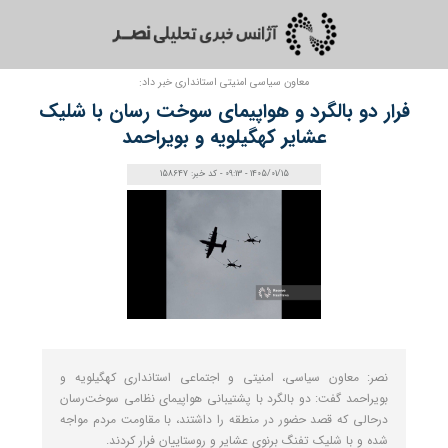
معاون سیاسی امنیتی استانداری خبر داد:
فرار دو بالگرد و هواپیمای سوخت‌ رسان با شلیک
عشایر کهگیلویه و بویراحمد
1405/01/15 - 09:13 - کد خبر: 158647
نصر: معاون سیاسی، امنیتی و اجتماعی استانداری کهگیلویه و
بویراحمد گفت: دو بالگرد با پشتیبانی هواپیمای نظامی سوخت‌رسان
درحالی که قصد حضور در منطقه را داشتند، با مقاومت مردم مواجه
شده و با شلیک تفنگ برنوی عشایر و روستاییان فرار کردند.