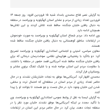
به گزارش نصر، فتاح محمدی بامداد شنبه ۱۵ فروردین افزود: روز جمعه ۱۴
فروردین تعداد زیادی از مردم و عشایر استان کهگیلویه و بویراحمد در منطقه
به دنبال یافتن خلبان جنگنده ساقط شده تلاش کردند و این تلاش‌ها
همچنان ادامه دارد.
وی ادامه داد: مردم شجاع استان کهگیلویه و بویراحمد به صورت خودجوش
در ارتفاعات مناطق کوهستانی به دنبال یافتن خلبان جنگنده ساقط شده
هستند.
معاون سیاسی، امنیتی و اجتماعی استانداری کهگیلویه و بویراحمد تصریح
کرد: دو بالگرد با پشتیبانی هواپیمای نظامی سوخت‌رسان درحالی که برای
یافتن خلبان جنگنده ساقط شده آمریکایی قصد حضور در منطقه را داشتند،
با مقاومت مردم این استان مواجه شده و با شلیک تفنگ برنوی عشایر و
روستاییان فرار کردند.
محمدی اظهار کرد: آمریکایی‌ها موفق به نجات خلبان‌شان نشدند و در حال
حاضر تعداد زیادی از مردم استان در منطقه‌ای که احتمال تردد و مخفی
شدن این خلبان وجود دارد در حال جست و جو هستند تا بتوانند او را پیدا
کنند.
به گزارش ایسنا به نقل از روابط عمومی استانداری کهگیلویه و بویراحمد، وی
با تأکید مجدد بر اینکه آمریکایی‌ها موفق نشدند خلبان مورد نظر را در
منطقه نجات دهند، بیان کرد: در حال حاضر مردم این استان در ارتفاعات