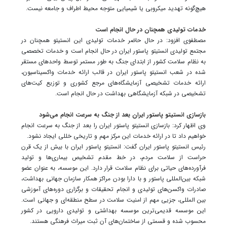
هیچ‌گونه تهدید میکروبی یا شیمیایی متوجه محیط اطراف و جامعه نیست.
خدمات تولیدی همچنان در حال انجام است
مصطفوی افزود: در حال حاضر خدمات تولیدی این انستیتو همچنان در
مجتمع تولیدی انستیتو پاستور ایران در حال انجام است و خدمات تخصصی
به نظام سلامت کشور از ابتدای جنگ به طور مستمر توسط واحدهای مستقر
شده در شعب انستیتو پاستور ایران در قالب ارائه خدمات واکسیناسیون،
ارائه خدمات تشخیصی آزمایشگاه‌های مرجع کشوری و توزیع کیت‌های
تشخیصی در شبکه آزمایشگاهی بهداشت در حال انجام است.
بازسازی انستیتو پاستور ایران بعد از جنگ به سرعت انجام می‌شود
وی اظهار کرد: بازسازی انستیتو پاستور ایران را بعد از جنگ به سرعت انجام
خواهیم داد تا در ارائه خدمات این مرکز مهم و تاریخی خللی ایجاد نشود.
رئیس انستیتو پاستور ایران گفت: انستیتو پاستور ایران با بیش از یک قرن
حراست از سلامت مردم، در خط مقدم تشخیص بیماری‌ها و تولید
فرآورده‌های حیاتی برای نظام سلامت قرار دارد. این موسسه، به عنوان عضو
شبکه بین‌المللی پاستور و با دارا بودن مراکز همکار سازمان جهانی بهداشت،
صادرات واکسن‌های تولیدی و انجام تحقیقات و برگزاری دوره‌های آموزشی
بین المللی، جزیی مهم از امنیت سلامت در سطح منطقه‌ای و جهانی است.
این موسسه قدیمی‌ترین موسسه بهداشتی و تولیدی دارویی در کشور
محسوب شده و قسمتی از ساختمان‌های آن ثبت میراث فرهنگی هستند.