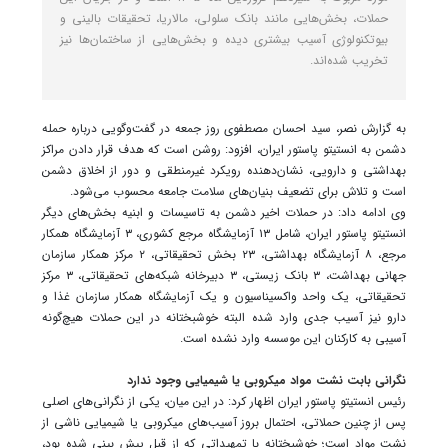
حملات، بخش‌هایی مانند بانک سلولی، مالاریا، تحقیقات بالینی و
بیوتکنولوژی آسیب بیشتری دیده و بخش‌هایی از ساختمان‌ها نیز
تخریب شده‌اند.
به گزارش نصر، سید احسان مصطفوی روز جمعه در گفت‌وگویی درباره حمله
دشمن به انستیتو پاستور ایران، افزود: روشن است که هدف قرار دادن مراکز
بهداشتی و دارویی، نشان‌دهنده رویکرد غیرمنطقی و دور از اخلاق دشمن
است و تلاش برای تضعیف بنیان‌های سلامت جامعه محسوب می‌شود.
وی ادامه داد: در حملات اخیر دشمن به تاسیسات و ابنیه بخش‌های دیگر
انستیتو پاستور ایران، شامل ۱۳ آزمایشگاه مرجع کشوری، ۳ آزمایشگاه‌ همکار
مرجع، ۸ آزمایشگاه بهداشتی، ۲۳ بخش تحقیقاتی، ۲ مرکز همکار سازمان
جهانی بهداشت، ۳ بانک زیستی، ۳ دبیرخانه شبکه‌های تحقیقاتی، ۳ مرکز
تحقیقاتی، یک واحد واکسیناسیون و یک آزمایشگاه همکار سازمان غذا و
دارو نیز آسیب جدی وارد شده البته خوشبختانه در این حملات هیچ‌گونه
آسیبی به کارکنان این موسسه وارد نشده است.
نگرانی بابت نشت مواد میکروبی یا شیمیایی وجود ندارد
رئیس انستیتو پاستور ایران اظهار کرد: در این میان، یکی از نگرانی‌های اصلی
پس از چنین حملاتی، احتمال بروز آسیب‌های میکروبی یا شیمیایی ناشی از
نشت مواد است؛ خوشبختانه با تمهیداتی که از قبل پیش بینی شده بود،