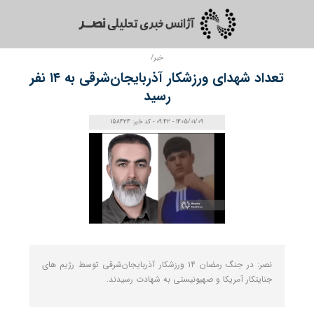
خبر/
تعداد شهدای ورزشکار آذربایجان‌شرقی به ۱۴ نفر
رسید
1405/01/09 - 09:42 - کد خبر: 158424
نصر: در جنگ رمضان ۱۴ ورزشکار آذربایجان‌شرقی توسط رژیم های
جنایتکار آمریکا و صهیونیستی به شهادت رسیدند.