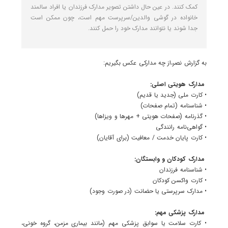
کمک کنند. در عین حال داشتن تصویر مدارک فرزندان یا افراد سالمند
خانواده در گوشی والدین/سرپرست مهم است، چون ممکن است
جدا شوند یا نتوانند مدارک خود را حمل کنند.
به گزارش نصر،از چه مدارکی عکس بگیریم:
مدارک هویتی اصلی:
• کارت ملی (جدید یا قدیم)
• شناسنامه (تمام صفحات)
• گذرنامه (صفحات هویتی + مهرها و ویزاها)
• گواهی‌نامه رانندگی
• کارت پایان خدمت / معافیت (برای آقایان)
مدارک کودکان و وابستگان:
• شناسنامه فرزندان
• کارت واکسن کودکان
• مدارک سرپرستی یا حضانت (در صورت وجود)
مدارک پزشکی مهم:
• کارت سلامت یا سوابق پزشکی مهم (مانند بیماری مزمن، گروه خونی،