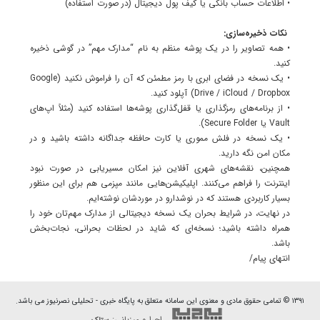
• اطلاعات حساب بانکی یا کیف پول دیجیتال (در صورت استفاده)
نکات ذخیره‌سازی:
• همه تصاویر را در یک پوشه منظم به نام “مدارک مهم” در گوشی ذخیره
کنید.
• یک نسخه در فضای ابری با رمز مطمئن که آن را فراموش نکنید (Google
Drive / iCloud / Dropbox) آپلود کنید.
• از برنامه‌های رمزگذاری یا قفل‌گذاری پوشه‌ها استفاده کنید (مثلاً اپ‌های
Vault یا Secure Folder).
• یک نسخه در فلش مموری یا کارت حافظه جداگانه داشته باشید و در
مکان امن نگه دارید.
همچنین، نقشه‌های شهری آفلاین نیز امکان مسیریابی در صورت نبود
اینترنت را فراهم می‌کنند. اپلیکیشن‌هایی مانند مپز‌می هم برای این منظور
بسیار کاربردی هستند که در نوشدارو در مورد‌شان نوشته‌ایم.
در نهایت، در شرایط بحران یک نسخه دیجیتالی از مدارک مهم‌تان خود را
همراه داشته باشید؛ نسخه‌ای که شاید در لحظات بحرانی، نجات‌بخش
باشد.
انتهای پیام/
۱۳۹۱ © تمامی حقوق مادی و معنوی این سامانه متعلق به پایگاه خبری - تحلیلی نصرنیوز می باشد.
اجرا و میزبانی: