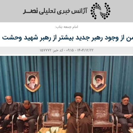
امام جمعه بناب:
 از وجود رهبر جدید بیشتر از رهبر شهید وحشت د
1404/12/22 - 09:15 - کد خبر: 157772