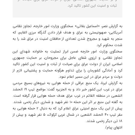
ثبات و امنیت این کشور تاکید کرد.
به گزارش نصر، «اسماعیل بقائی» سخنگوی وزارت امور خارجه، تجاوز نظامی
آمریکایی- صهیونیستی به عراق و هدف قرار دادن گذرگاه مرزی القایم، که
منجر به شهید و مجروح شدن تعدادی از حافظان امنیت در عراق شد را به
شدت محکوم کرد.
سخنگوی وزارت امور خارجه ضمن ابراز تسلیت به خانواده شهدای این
تجاوز نظامی و ارزوی شفای عاجل برای مجروحان، بر حمایت جمهوری
اسلامی ایران از دولت عراق برای صیانت از ثبات و امنیت این کشور تاکید
کرد و آمادگی کشورمان را برای تداوم هرگونه حمایت و پشتیبانی لازم از
دولت و مردم عراق در این مسیر اعلام نمود.
به گزارش ایرنا، یک منبع عراقی از حمله هوایی به نیروهای بسیج مردمی
عراق در غرب این کشور خبر داد و به الجزیره گفت: مواضع تیپ ۱۹ الحشد
الشعبی در منطقه القائم در غرب عراق هدف حمله هوایی قرار گرفته است.
به گفته این منبع بر اثر این حمله ۱۰ نفر شهید و شماری دیگر زخمی شدند.
پیش از این یک منبع امنیتی عراق اعلام کرد که به دنبال ۲ حمله هوایی به
مقر تیپ ۴۰ الحشد الشعبی در شمال غربی کرکوک، ۵ نفر شهید و بیش از
۱۸ تن دیگر زخمی شدند.
انتهای پیام/