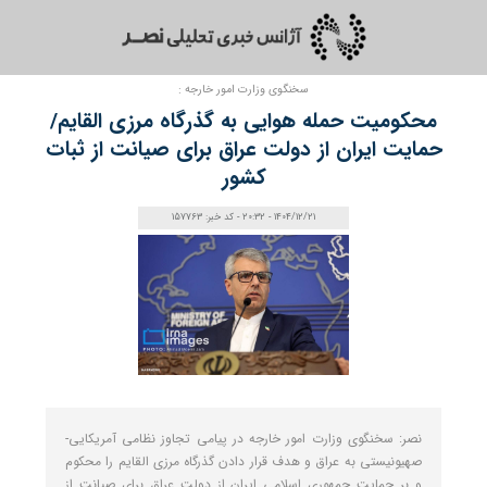
سخنگوی وزارت امور خارجه :
محکومیت حمله هوایی به گذرگاه مرزی القایم/
حمایت ایران از دولت عراق برای صیانت از ثبات
کشور
1404/12/21 - 20:32 - کد خبر: 157763
نصر: سخنگوی وزارت امور خارجه در پیامی تجاوز نظامی آمریکایی-
صهیونیستی به عراق و هدف قرار دادن گذرگاه مرزی القایم را محکوم
و بر حمایت جمهوری اسلامی ایران از دولت عراق برای صیانت از