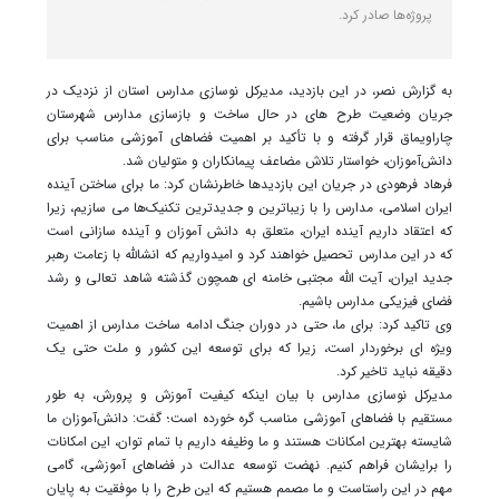
پروژه‌ها صادر کرد.
به گزارش نصر، در این بازدید، مدیرکل نوسازی مدارس استان از نزدیک در
جریان وضعیت طرح های در حال ساخت و بازسازی مدارس شهرستان
چاراویماق قرار گرفته و با تأکید بر اهمیت فضاهای آموزشی مناسب برای
دانش‌آموزان، خواستار تلاش مضاعف پیمانکاران و متولیان شد.
فرهاد فرهودی در جریان این بازدیدها خاطرنشان کرد: ما برای ساختن آینده
ایران اسلامی، مدارس را با زیباترین و جدیدترین تکنیک‌ها می سازیم، زیرا
که اعتقاد داریم آینده ایران، متعلق به دانش آموزان و آینده سازانی است
که در این مدارس تحصیل خواهند کرد و امیدواریم که انشالله با زعامت رهبر
جدید ایران، آیت الله مجتبی خامنه ای همچون گذشته شاهد تعالی و رشد
فضای فیزیکی مدارس باشیم.
وی تاکید کرد: برای ما، حتی در دوران جنگ ادامه ساخت مدارس از اهمیت
ویژه ای برخوردار است، زیرا که برای توسعه این کشور و ملت حتی یک
دقیقه نباید تاخیر کرد.
مدیرکل نوسازی مدارس با بیان اینکه کیفیت آموزش و پرورش، به طور
مستقیم با فضاهای آموزشی مناسب گره خورده است؛ گفت: دانش‌آموزان ما
شایسته بهترین امکانات هستند و ما وظیفه داریم با تمام توان، این امکانات
را برایشان فراهم کنیم. نهضت توسعه عدالت در فضاهای آموزشی، گامی
مهم در این راستاست و ما مصمم هستیم که این طرح را با موفقیت به پایان