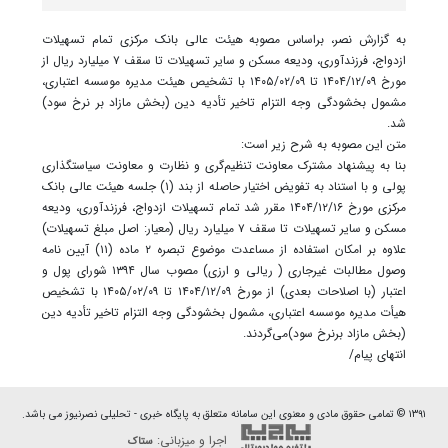
به گزارش نصر، براساس مصوبه هیئت عالی بانک مرکزی تمام تسهیلات
ازدواج، فرزندآوری، ودیعه مسکن و سایر تسهیلات تا سقف ۷ میلیارد ریال از
مورخ ۱۴۰۴/۱۲/۰۹ تا ۱۴۰۵/۰۲/۰۹ با تشخیص هیئت مدیره موسسه اعتباری،
مشمول بخشودگی وجه التزام تاخیر تأدیه دین (بخش مازاد بر نرخ سود)
شد.
متن این مصوبه به شرح زیر است:
بنا به پیشنهاد مشترک معاونت تنظیم‌گری و نظارت و معاونت سیاستگذاری
پولی و با استناد به تفویض اختیار حاصله از بند (۱) جلسه هیئت عالی بانک
مرکزی مورخ ۱۴۰۴/۱۲/۱۶ مقرر شد تمام تسهیلات ازدواج، فرزندآوری، ودیعه
مسکن و سایر تسهیلات تا سقف ۷ میلیارد ریال (معیار: اصل مبلغ تسهیلات)
علاوه بر امکان استفاده از مساعدت موضوع تبصره ۲ ماده (۱۱) آیین نامه
وصول مطالبات غیرجاری ( ریالی و ارزی) مصوب سال ۱۳۹۴ شورای پول و
اعتبار (با اصلاحات بعدی) از مورخ ۱۴۰۴/۱۲/۰۹ تا ۱۴۰۵/۰۲/۰۹ با تشخیص
هیأت مدیره موسسه اعتباری، مشمول بخشودگی وجه التزام تاخیر تأدیه دین
(بخش مازاد برنرخ سود)می‌گردند.
انتهای پیام/
۱۳۹۱ © تمامی حقوق مادی و معنوی این سامانه متعلق به پایگاه خبری - تحلیلی نصرنیوز می باشد.
اجرا و میزبانی:
ستاک