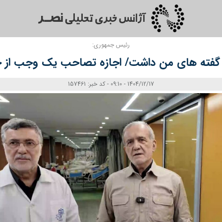
رئیس جمهوری:
گفته‌ های من داشت/ اجازه تصاحب یک وجب از خا
1404/12/17 - 09:10 - کد خبر: 157461