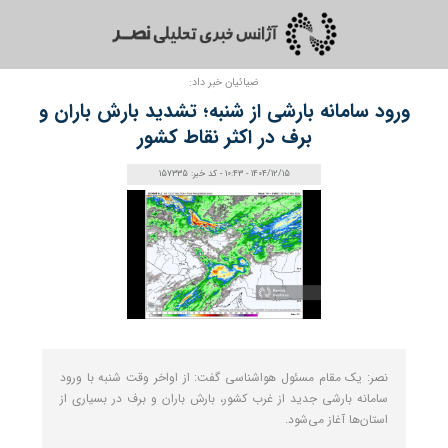
ضیائیان خبر داد:
ورود سامانه بارشی از شنبه؛ تشدید بارش باران و
برف در اکثر نقاط کشور
1404/12/15 - 10:43 - کد خبر: 157335
نصر: یک مقام مسئول هواشناسی گفت: از اواخر وقت شنبه با ورود
سامانه بارشی جدید از غرب کشور، بارش باران و برف در بسیاری از
استان‌ها آغاز می‌شود.