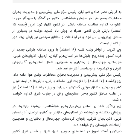
به گزارش نصر، صادق ضیائیان، رئیس مرکز ملی پیش‌بینی و مدیریت بحران
مخاطرات وضع هوا در سازمان هواشناسی کشور در گفتگو با خبرنگار مهر با
اشاره به تداوم فعالیت سامانه بارشی در کشور اظهار کرد: امروز (جمعه ۱۵
اسفند) بارش باران گاهی همراه با وزش باد شدید موقت در بسیاری از
مناطق پیش‌بینی می‌شود و در ارتفاعات و مناطق سردسیر نیز بارش برف دور
از انتظار نیست
وی افزود: از اواخر وقت شنبه (۱۶ اسفند) با ورود سامانه بارشی جدید از
غرب کشور، به‌تدریج بارش‌ها در استان‌های گیلان، اردبیل، آذربایجان غربی،
خوزستان، چهارمحال و بختیاری و همچنین شمال استان‌های آذربایجان
شرقی و کهگیلویه و بویراحمد آغاز خواهد شد.
رئیس مرکز ملی پیش‌بینی و مدیریت بحران مخاطرات وضع هوا ادامه داد:
روز یکشنبه (۱۷ اسفند) با تقویت این سامانه بارشی، بارش‌ها در نیمه غربی
کشور و برخی مناطق مرکزی گسترش می‌یابد و روز دوشنبه (۱۸ اسفند) نیز
در اغلب مناطق کشور به‌جز استان‌های واقع در جنوب شرق تداوم خواهد
داشت.
وی یادآور شد: بر اساس پیش‌بینی‌های هواشناسی، بیشینه بارش‌ها در
روزهای یکشنبه و دوشنبه در استان‌های مازندران، گیلان، اردبیل، آذربایجان
غربی، آذربایجان شرقی، زنجان، کردستان، چهارمحال و بختیاری و همچنین
ارتفاعات خوزستان رخ خواهد داد.
ضیائیان گفت: امروز در دامنه‌های جنوبی البرز، شرق و شمال شرق کشور