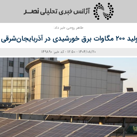
طاهر روحی خبر داد:
شرقی تا پایان سال
1404/08/20 - 12:50 - کد خبر: 149890