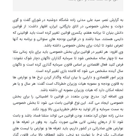
به گزارش نصر، سید علی مدنی زاده شامگاه دوشنبه در شورای گفت و گوی
دولت و بخش خصوصی در اتاق بازرگانی ایران، اظهار داشت: از قوانین
دانش بنیان تا برنامه هفتم، یکسری قوانین تغییر کرده است باید قوانینی که
دایمی هستند، مبنا باشند و در قوانین بودجه های سنواتی و برنامه به آنها
تعرض نشود تا ثبات برای بخش خصوصی داشته باشد.
وی افزود: هر تغییر در قوانین برای بخش خصوصی باید برای بازه زمانی مثلا
سه تا چهار ساله مشخص شود تا سرمایه گذاران ناگهان دچار شوک نشوند؛
فرض کنید فعال اقتصادی بر اساس قانون سرمایه گذاری کرده است و ناگهان
سال آینده مشخص می شود که قاعده بازی تغییر کرده است.
وزیر امور اقتصادی و دارایی با بیان اینکه واگذار کردن نرخ ها و عوارض ها
به قانون بودجه و مصوبه هیات وزیران خطرناک است گفت: هر سال و یا هر
لحظه امکان دارد که هیات وزیران مصوبه ای داشته باشد.
وی اضافه کرد: مدرج بودن متعدد در قوانین نا اطمینانی را برای بخش
خصوصی ایجاد می کند. این نوع قوانین باعث می شود تا بخش خصوصی
به سمت سرمایه و کار تولید به خاطر خطرپذیری بالا ورود نکند.
مدنی زاده عنوان کرد:متعدد بودن قوانین می تواند منشا فساد باشد و باعث
شود تا از درهای پشتی لابی هایی صورت بگیرد. به وفور در تعرفه ها و
عوارض های صادراتی در کشور داریم، باید تعرفه ها و عوارض یا لیست های
صادراتی یک نرخ یا نهایت دو نرخی باشد انعطاف بالا برای قانون گذار