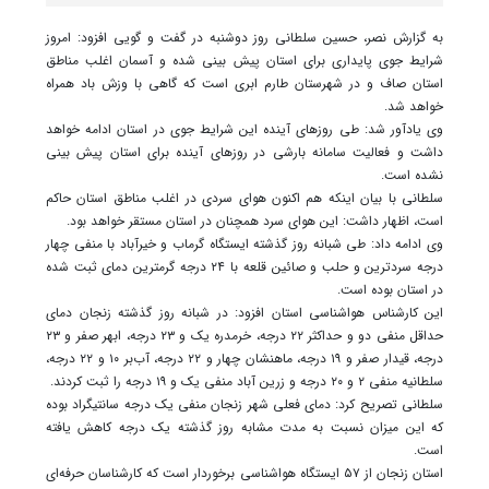
به گزارش نصر، حسین سلطانی روز دوشنبه در گفت و گویی افزود: امروز
شرایط جوی پایداری برای استان پیش بینی شده و آسمان اغلب مناطق
استان صاف و در شهرستان طارم ابری است که گاهی با وزش باد همراه
خواهد شد.
وی یادآور شد: طی روزهای آینده این شرایط جوی در استان ادامه خواهد
داشت و فعالیت سامانه بارشی در روزهای آینده برای استان پیش بینی
نشده است.
سلطانی با بیان اینکه هم اکنون هوای سردی در اغلب مناطق استان حاکم
است، اظهار داشت: این هوای سرد همچنان در استان مستقر خواهد بود.
وی ادامه داد: طی شبانه روز گذشته ایستگاه گرماب و خیرآباد با منفی چهار
درجه سردترین و حلب و صائین قلعه با ۲۴ درجه گرمترین دمای ثبت شده
در استان بوده است.
این کارشناس هواشناسی استان افزود: در شبانه روز گذشته زنجان دمای
حداقل منفی دو و حداکثر ۲۲ درجه، خرمدره یک و ۲۳ درجه، ابهر صفر و ۲۳
درجه، قیدار صفر و ۱۹ درجه،‌ ماهنشان چهار و ۲۲ درجه، آب‌بر ۱۰ و ۲۲ درجه،‌
سلطانیه منفی ۲ و ۲۰ درجه و زرین آباد منفی یک و ۱۹ درجه را ثبت کردند.
سلطانی تصریح کرد: دمای فعلی شهر زنجان منفی یک درجه سانتیگراد بوده
که این میزان نسبت به مدت مشابه روز گذشته یک درجه کاهش یافته
است.
استان زنجان از ۵۷ ایستگاه هواشناسی برخوردار است که کارشناسان حرفه‌ای