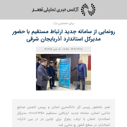
برای نخستین بار/
رونمایی از سامانه جدید ارتباط مستقیم با حضور
مدیرکل استاندارد آذربایجان شرقی
1404/04/18 - 07:58 - کد خبر: 140485
نصر: باحضور رییس کل دادگستری استان و رییس انجمن صنایع
غذایی استان، سامانه جدید ارتباطی مستقیم «۱۰۰۰۸۱۳۵» مدیرکل
استاندارد استان با ارباب رجوع برای اولین بار در بین ادارات
استاندارد در سطح کشور رو نمایی شد.