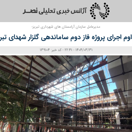
مدیرعامل سازمان آرامستان های شهرداری تبریز؛
اوم اجرای پروژه فاز دوم ساماندهی گلزار شهدای تبری
1404/03/31 - 22:41 - کد خبر: 139104