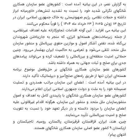
به گزارش نصر، در این بیانیه آمده است : کشورهای عضو سازمان همکاری
شانگهای نگرانی شدید خود را نسبت به تشدید تنش‌هادر خاورمیانه ابراز
داشته و حملات نظامی رژیم صهیونیستی به خاک جمهوری اسلامی ایران در
تاریخ ۱۳ ژوئن ۲۰۲۵ ( ۲۳ خرداد ماه ۱۴۰۴ ) را قویاً محکوم می‌کنند.
این بیانیه می افزاید : این گونه اقدامات تجاوزکارانه علیه اهداف غیرنظامی،
از جمله زیرساخت‌های هسته‌ایو انرژی، که منجر به جان‌باختن شهروندان
بی‌گناه شده، نقض آشکار اصول و موازین حقوق بین‌الملل و منشور سازمان
ملل متحد تلقی می‌شود و تعرضی به حاکمیت ایران بهشمار می‌رود. چنین
حملاتی امنیت منطقه‌ای و بین‌المللی را تضعیف کرده و می‌تواند پیامدهای
جدی برای صلح و ثبات جهانی به همراه داشته باشد.
کشورهای عضو سازمان همکاری شانگهای بر حل‌وفصل موضوع برنامه
هسته‌ای ایران تنها از طریق راه‌های صلح‌آمیز و دیپلماتیک تأکید دارند.
در این بیانیه آمده است : اعضای این سازمان مراتب همدردی و تسلیت
صمیمانه خود را به ملت و دولت جمهوری اسلامی ایران اعلام می‌دارند.
کشورهای عضو سازمان همکاری شانگهای با پایبندی کامل به اهداف و اصول
منشورسازمان ملل متحد و منشور این سازمان، هرگونه اقدام غیرقانونی علیه
اعضای سازمان را مردود دانسته و بار دیگر تعهد خود را نسبت به تقویت
صلح و امنیت بین‌المللی تأیید می‌نمایند.
چین، هند، ایران، قزاقستان، قرقیزستان، پاکستان، روسیه، تاجیکستان و
ازبکستان 9 کشور عضو اصلی سازمان همکاری شانگهای هستند.
انتهای پیام/