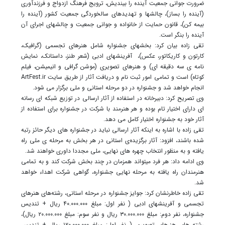
ضرورت جوانی جمعیت آینده را بیندیش، ترویج فرهنگ ازدواج و فرزندآوری
(آینده را بساز)، چالشها و تهدیدهای سالخوردگی جمعیت کشور (آینده را
بیمه کن)، قانون حمایت از خانواده و جوانی جمعیت و چالشهای اجرای آن
آینده را بنگر است.
تقی زاده بیان کرد: بخشهای جشنواره شامل هنرهای تجسمی (گرافیک،
کارتون و کاریکاتور، عکس)، آفرینشهای ادبی (شعر طنز، داستانک، نمایش
نامه ی سه دقیقه ای) و هنرهای تصویری (موشن گرافی و انیمیشن، فیلم
کوتاه) است و تمامی امور ثبت نام و دریافت آثار از طریق سایت ArtFest.ir
انجام خواهد شد و جشنواره در دو مرحله استانی و ملی برگزار می شود.
وی تصریح کرد: دبیرخانه در استفاده از آثار ارسالی در توزیع شبکه ای رسانه
ای دارای اختیار تام بوده و هر هنرمند با شرکت در جشنواره برای استفاده از
آثار خود به جشنواره اختیار کامل می دهد.
تقی زاده با اشاره به اینکه آثار ارسالی نباید در جشنواره های دیگر حائز رتبه
شده باشند، افزود: آثار برگزیده‌ی استانی در هر بخش به مرحله ی ملی راه
یافته و به منظور انتخاب چهره های نهایی، ملی مجددا داوری خواهند شد.
وی ادامه داد: هر فرد میتواند همزمان در چند بخش شرکت کند و به تمامی
هنرمندان راه یافته به مرحله نهایی جشنواره، گواهی شرکت اهداء خواهد
شد.
تقی زاده خاطرنشان کرد: جوایز جشنواره در مرحله استانی، رشته‌های هنرهای
تجسمی و آفرینشهای ادبی ( نفر اول: مبلغ ۴۰.۰۰۰.۰۰۰ ریال + تندیس
جشنواره، نفر دوم: مبلغ ۳۰.۰۰۰.۰۰۰ ریال و نفر سوم: مبلغ ۲۰.۰۰۰.۰۰۰ ریال)،
رشته های هنرهای تصویری ( نفر اول: مبلغ ۱۲۰.۰۰۰.۰۰۰ ریال + تندیس