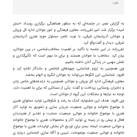
شود.
به گزارش نصر، در جلسه‌ای که به منظور هماهنگی برگزاری رویداد «نسل
امید» برگزار شد، امیر تقی‌زاده، معاون فرهنگی و امور جوانان اداره کل ورزش
و جوانان آذربایجان شرقی، با نوید ناصر، مسئول حوزه هنری آذربایجان
شرقی، دیدار و گفت‌وگو کرد.
تقی‌زاده در این جلسه با تأکید بر اهمیت مخاطب‌شناسی در بین جوانان،
بیان کرد: مخاطب ما جوانان هستند و برای ما مهم است که تأثیرگذاری و
نقش مهمی در زندگی آنان داشته باشیم.
وی همچنین به لزوم شناسایی چهره‌های شاخص و ماندگار اشاره کرد و
افزود: شناسایی این الگوها می‌تواند به جوانان انگیزه و الهام بخشد.
معاون فرهنگی اداره کل ورزش و جوانان همچنین به دغدغه‌های خاص زنان
و دختران روستایی پرداخت و گفت: یکی از مسائلی که برای ما اهمیت دارد،
توجه به نیازها و مشکلات این گروه از جوانان است.
وی افزود: هدف این جشنواره، کمک به رشد و شکوفایی تولید محتوای هنری
با موضوع خانواده و جوانی جمعیت، جریان سازی و تشویق به تولید آثار
هنری با موضوع خانواده و جوانی جمعیت، حمایت و تقدیر از هنرمندان
فعال و پیش رو در زمینه ی تولید آثار و محصولات هنری با موضوع خانواده
و جوانی جمعیت، ایجاد بستر برای توزیع اثر بخش تولیدات هنری با موضوع
خانواده و جوانی جمعیت موضوعات، تبیین و آگاه سازی اجتماعی درباره ی