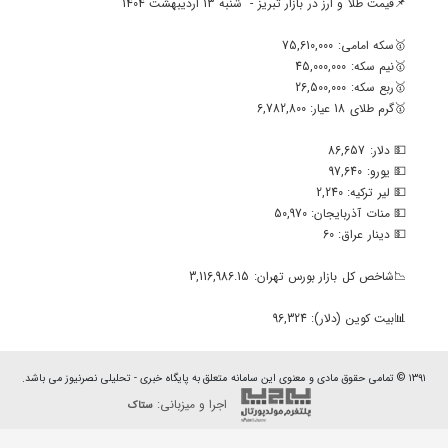
📌قیمت طلا و ارز در بازار تبریز - شنبه 13 اردیبهشت 1404
🥇سکه امامی: 75,610,000
🥇نیم سکه: 45,000,000
🥇ربع سکه: 26,500,000
🥇گرم طلای 18 عیار: 6,782,800
💵 دلار: 86,657
💵 یورو: 97,640
💵 لیر ترکیه: 2,240
💵 منات آذربایجان: 50,970
💵 دینار عراق: 60
📉شاخص کل بازار بورس تهران: 3,116,986.15
📊بیت کوین (دلار): 96,324
۱۳۹۱ © تمامی حقوق مادی و معنوی این سامانه متعلق به پایگاه خبری - تحلیلی نصرنیوز می باشد.
اجرا و میزبانی:
ستاک