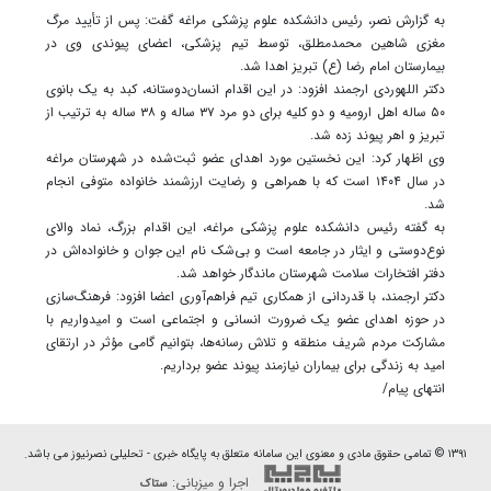
به گزارش نصر، رئیس دانشکده علوم پزشکی مراغه گفت: پس از تأیید مرگ
مغزی شاهین محمدمطلق، توسط تیم پزشکی، اعضای پیوندی وی در
بیمارستان امام رضا (ع) تبریز اهدا شد.
دکتر اللهوردی ارجمند افزود: در این اقدام انسان‌دوستانه، کبد به یک بانوی
۵۰ ساله اهل ارومیه و دو کلیه برای دو مرد ۳۷ ساله و ۳۸ ساله به ترتیب از
تبریز و اهر پیوند زده شد.
وی اظهار کرد: این نخستین مورد اهدای عضو ثبت‌شده در شهرستان مراغه
در سال ۱۴۰۴ است که با همراهی و رضایت ارزشمند خانواده متوفی انجام
شد.
به گفته رئیس دانشکده علوم پزشکی مراغه، این اقدام بزرگ، نماد والای
نوع‌دوستی و ایثار در جامعه است و بی‌شک نام این جوان و خانواده‌اش در
دفتر افتخارات سلامت شهرستان ماندگار خواهد شد.
دکتر ارجمند، با قدردانی از همکاری تیم فراهم‌آوری اعضا افزود: فرهنگ‌سازی
در حوزه اهدای عضو یک ضرورت انسانی و اجتماعی است و امیدواریم با
مشارکت مردم شریف منطقه و تلاش رسانه‌ها، بتوانیم گامی مؤثر در ارتقای
امید به زندگی برای بیماران نیازمند پیوند عضو برداریم.
انتهای پیام/
۱۳۹۱ © تمامی حقوق مادی و معنوی این سامانه متعلق به پایگاه خبری - تحلیلی نصرنیوز می باشد.
اجرا و میزبانی:
ستاک