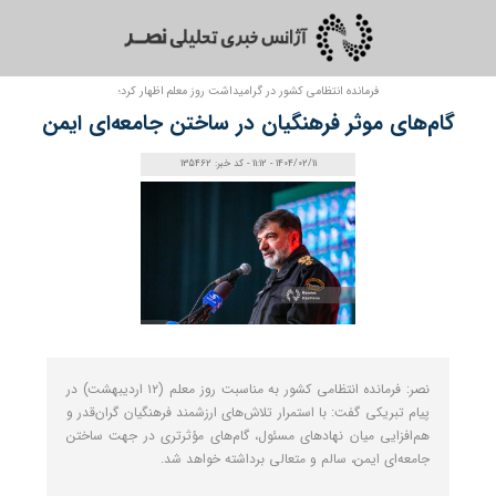
فرمانده انتظامی کشور در گرامیداشت روز معلم اظهار کرد؛
گام‌های موثر فرهنگیان در ساختن جامعه‌ای ایمن
1404/02/11 - 11:12 - کد خبر: 135462
نصر: فرمانده انتظامی کشور به مناسبت روز معلم (۱۲ اردیبهشت) در
پیام تبریکی گفت: با استمرار تلاش‌های ارزشمند فرهنگیان گران‌قدر و
هم‌افزایی میان نهادهای مسئول، گام‌های مؤثرتری در جهت ساختن
جامعه‌ای ایمن، سالم و متعالی برداشته خواهد شد.