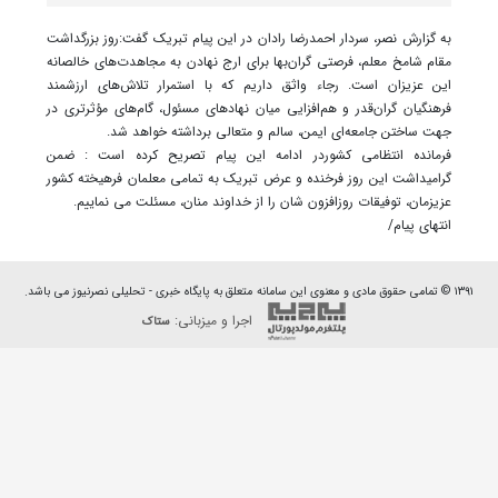
به گزارش نصر، سردار احمدرضا رادان در این پیام تبریک گفت:روز بزرگداشت
مقام شامخ معلم، فرصتی گران‌بها برای ارج نهادن به مجاهدت‌های خالصانه
این عزیزان است. رجاء واثق داریم که با استمرار تلاش‌های ارزشمند
فرهنگیان گران‌قدر و هم‌افزایی میان نهادهای مسئول، گام‌های مؤثرتری در
جهت ساختن جامعه‌ای ایمن، سالم و متعالی برداشته خواهد شد.
فرمانده انتظامی کشوردر ادامه این پیام تصریح کرده است : ضمن
گرامیداشت این روز فرخنده و عرض تبریک به تمامی معلمان فرهیخته کشور
عزیزمان، توفیقات روزافزون شان را از خداوند منان، مسئلت می نماییم.
انتهای پیام/
۱۳۹۱ © تمامی حقوق مادی و معنوی این سامانه متعلق به پایگاه خبری - تحلیلی نصرنیوز می باشد.
اجرا و میزبانی:
ستاک