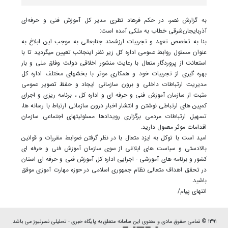
به گزارش نصر، در حکم فرهاد نظری مدیر کل آموزش فنی و حرفه‌ای
آذربایجان‌شرقی خطاب به ملکی آمده است:
بنا به تخصص تعهد و تجربیات ارزشمند جنابعالی به موجب این ابلاغ به
عنوان مسئول روابط عمومی اداره کل زیر نظر اینجانب تعیین میگردید تا با
استعانت از پروردگار متعال با رعایت منشور اخلاقی دولت وفاق ملی و بار
بهره گیری از تجربیات خود و همکاری موثر با بخشهای مختلف اداره کل
مدیریت ارتباطات داخلی و برون سازمانی ایجاد و حفظ تصویر عمومی
مثبت از سازمان آموزش فنی و حرفه ای و اداره کل ، برنامه ریزی و اجرای
کمپین های ارتباطی نوشتن و انتشار اخبار درون سازمانی ارتباط با رسانه ها،
تسهیل ارتباطات مردمی برگزاری رویدادها مسئولیتهای اجتماعی سازمان
اقدامات موثر معمول دارید.
امید است با توکل به ایزد متعال با در نظر گرفتن ضوابط مقررات و قوانین
بالادستی و سیاست های ابلاغی از سوی سازمان آموزش فنی و حرفه ای
کشور و برنامه های آموزشی - اجرایی اداره کل آموزش فنی و حرفه ای استان
در تحقق اهداف متعالی نظام جمهوری اسلامی در حوزه مهارت آموزی موفق
باشید.
انتهای پیام/
۱۳۹۱ © تمامی حقوق مادی و معنوی این سامانه متعلق به پایگاه خبری - تحلیلی نصرنیوز می باشد.