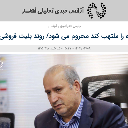
رئیس فدراسیون فوتبال:
ا ملتهب کند محروم می‌ شود/ روند بلیت‌ فروشی ر
1404/02/08 - 15:27 - کد خبر: 135248