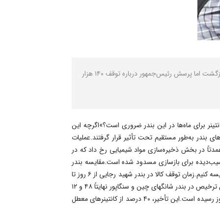
نصر: انفجار اخیر در بندر شهید رجایی تنها ۱.۵ درصد از محموله‌ها را تحت تأثیر قرار داد و فعالیت بندر ظرف ۳۰ ساعت به حالت عادی بازگشت اما پرسش رئیس‌جمهور درباره توقف ۱۴۰ هزار
نفجار در بندر شهید رجایی، رئیس‌جمهور ایران این پرسش کلیدی را مطرح کرد که «آیا نگهداری ۱۲۰ تا ۱۴۰ هزار کانتینر برای ماه‌ها در این بندر ضروری است؟»اگرچه این
ت، اما بر اساس اعلام رئیس کمیسیون عمران مجلس، تنها ۲۰۰۰ کانتینر معادل ۱.۵ از کل محموله‌های بندر به‌طور مستقیم تحت تأثیر قرار گرفتند.عملیات
یا هشدار؟آتش‌سوزی عمدتاً در بخش ذخیره‌سازی مواد شیمیایی رخ داد که در
بندر هم‌اکنون فعال است و منطقه آسیب‌دیده برای بازسازی مسدود شده است.مقایسه بندر
شهید رجایی با بنادر جهانی، کجا ایستاده‌ایم؟برای پاسخ به سوال رئیس‌جمهور ابتدای باید شرایط ترخیص کالا را با بنادر مهم دیگر جهان مقایسه کنیم.زمان توقف کالا در بندر شهید رجایی از ۶ روز تا
۶۰ روز گزارش شده‌ و در مواقعی کالا آن‌قدر در بندر مانده که فاسد شده و قوه قضاییه به پرونده ورود کرده است.این در حالی است که زمان ترخیص در بندر شانگهای چین و سنگاپور نهایتاً ۴۸ و ۱۲
ساعت است.علل اصلی ترخیص کند کالاتأخیر در تخصیص ارز:به گفته رئیس اتاق بازرگانی ایران و چین صف تخصیص ارز واردات به ۱۷۰ روز رسیده است.این تأخیر، ۴۰ درصد از کانتینرهای معطل