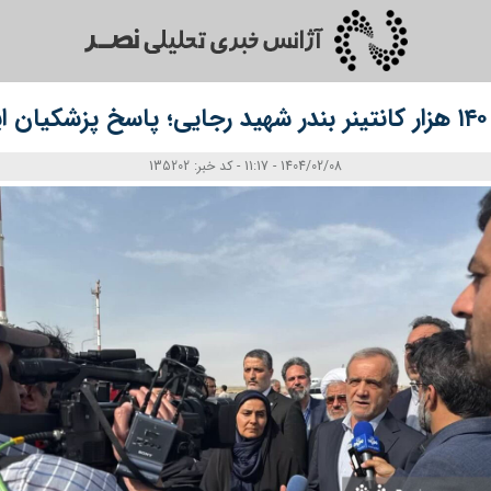
ست
1404/02/08 - 11:17 - کد خبر: 135202