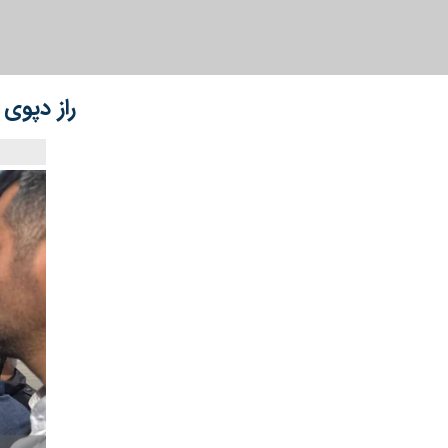
راز دپوی ۱۴۰ هزار کانتینر بندر شهید رجایی؛ پاسخ پزشکیان اینجا