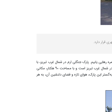
ی قرار دارد.
ه رهایی یابیم. پارک جنگلی ارم در شمال غرب تبریز، با
طبیعتی سرسبز و هوای دلپذیر، چنین پناهگاهی را برای شهروندان تبریزی و گردشگران فراهم کرده است. این پارک بزرگ‌ترین فضای سبز در شمال غرب تبریز است و با مساحت 90 هکتار، مکانی
‌گستر این پارک، هوای تازه و فضای دلنشین آن، به هر