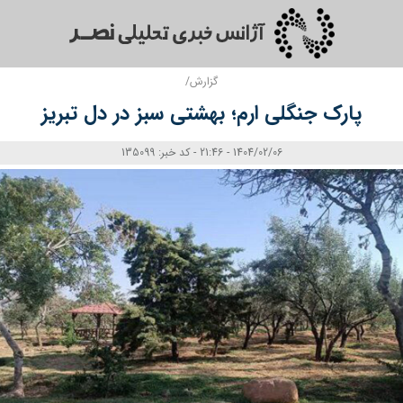
گزارش/
پارک جنگلی ارم؛ بهشتی سبز در دل تبریز
1404/02/06 - 21:46 - کد خبر: 135099