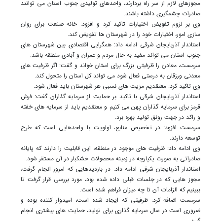
مجوزهای لازم از سر راه بردارند، واحد‌های تولیدی جنوب استان می توانند
صادرات چشمگیری داشته باشند.
وی بر لزوم تفویض اختیارات تاکید کرد و افزود: خانه صنعت برای روان
سازی امور، اختیارات خود را در شهرستان ها تفویض کند.
استاندار آذربایجان شرقی ادامه داد: همگرایی اقتصادی بین شهرستان های
جنوب استان می تواند مفید به حال مردم و عمران و آبادی منطقه باشد.
سرمست، معادن را ظرفیتی بزرگ برای استان خواند و گفت: اگر ظرفیت های
معدنی ورزقان به درستی فعال شود می تواند کل استان را متحول کند.
وی تاکید کرد: معتقدیم مزیت های نسبی هر شهرستان باید فعال شود.
استاندار آذربایجان شرقی با تاکید بر حمایت از سرمایه گذاران گفت: فرش
قرمز برای سرمایه گذاران پهن می کنیم و معتقدیم باید از سرمایه های خفته
و راکد در جهت رونق تولید بهره برد.
سرمست افزود: در تخصیص منابع، اولویت با واحدهایی است که طرح
توسعه دارند.
وی ادامه داد: ظرفیت های موجود در منطقه، این قابلیت را دارند که پایانه
صادراتی به صورت یکپارچه در زمینه محصولات خشکبار در آن مستقر شود.
استاندار آذربایجان شرقی ادامه داد: در بازدیدهایی که امروز انجام گرفت،
مجوز هایی که در جلسات قبلی داده شده بود، مورد بررسی قرار گرفت تا
ببینیم که الزامات آن تا چه میزان فراهم شده است.
سرمست اضافه کرد: ظرفیتی که ایجاد شده است، امیدوار کننده بوده و
ضروری است در سال سرمایه گذاری برای تولید، حمایت های بیشتری انجام
گیرد.