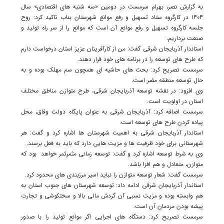
به گزارش نصر، بهرام سرمست در دومین «سه شنبه های اقتصادی» سال
۱۴۰۴ در کارگروه ستاد تسهیل و رفع موانع شهرستان بناب تاکید کرد: روح
جلسه کارگروه تسهیل و رفع موانع آن است که موانع را از سر راه تولید و
صنعت برداریم.
استاندار آذربایجان شرقی گفت: من از کارآفرینان عزیز استان درخواست دارم
که طرح های توسعه را در برنامه های خود قرار دهند.
سرمست تصریح کرد: بحث های حاشیه ای همچون سم مهلک بوده و به
حال توسعه منطقه مضر است.
وی افزود: در نقشه توسعه آذربایجان شرقی، طرح متوازن مناطق مختلف
استان در اولویت است.
سرمست اضافه کرد: آذربایجان شرقی به عنوان پایگاه دولت وفاق، محل
پیاده کردن طرح های توسعه است.
استاندار آذربایجان شرقی به اهمیت شهرستان ها اشاره کرد و گفت: هر
شهرستانی برای خود ظرفیت ها و مزیت هایی دارد که باید به فعل برسند.
وی به شرط توسعه اشاره کرد و گفت: توسعه زمانی مثمرثمر خواهد بود که
متوازن، متعادل و هم افزا باشد.
سرمست گفت: شعار توسعه متوازن را نباید اسیر مرزبندی های محدود کرد.
استاندار آذربایجان شرقی ادامه داد: توسعه شهرستان های جنوب استان به
هم وابسته بوده و مزیت نسبی آن گردش مالی بالا و سختکوشی و تجارت
پیشه بودن مردمان آن است.
سرمست تصریح کرد: دستگاه های اجرایی اگر موانع تولید را با صدور