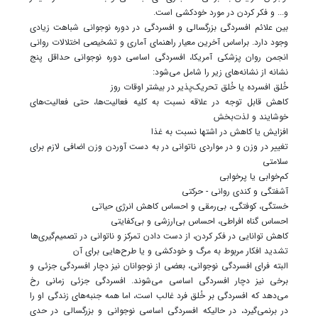
و... و فکر کردن در مورد خودکشی است.
بین علائم افسردگی بزرگسالی و افسردگی در دوره نوجوانی شباهت زیادی
وجود دارد. براساس آخرین معیار راهنمای آماری و تشخیصی اختلالات روانی
انجمن روان پزشکی آمریکا، افسردگی اساسی دوره نوجوانی حداقل پنج
نشانه از نشانه‌های زیر را شامل می‌شود:
خُلق افسرده یا خُلق تحریک‌پذیر در بیشتر اوقات روز
کاهش قابل توجه در علاقه نسبت به کلیه فعالیت‌ها، حتی فعالیت‌های
خوشایند و لذت‌بخش
افزایش یا کاهش در اشتها نسبت به غذا
تغییر در وزن و در مواردی ناتوانی در به دست آوردن وزن اضافی لازم برای
سلامتی
کم‌خوابی یا پرخوابی
آشفتگی و کندی روانی - حرکتی
خستگی، کوفتگی، بی‌رمقی و احساس کاهش انرژی حیاتی
احساس گناه افراطی، احساس بی‌ارزشی و بی‌کفایتی
کاهش توانایی در فکر کردن، از دست دادن تمرکز و ناتوانی در تصمیم‌گیری‌ها
تشدید افکار مربوط به مرگ و خودکشی و یا طرح‌هایی برای آن
البته فرای افسردگی نوجوانی، بعضی از نوجوانان نیز دچار افسردگی جزئی و
برخی نیز دچار افسردگی اساسی می‌شوند. افسردگی جزئی زمانی رخ
می‌دهد که افسردگی بر خُلق فرد غالب است، اما همه جنبه‌های زندگی او را
در برنمی‌گیرد، در حالیکه افسردگی اساسی نوجوانی و بزرگسالی در حدی