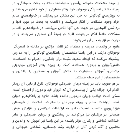
از عهده مشکلات خانواده برآمدن: خانواده‌ها بسته به بافت خانوادگی، در
زمینه مشکل افسردگی نوجوان خود رفتار متفاوتی از خود نشان می‌دهند و
به روش‌های گوناگونی به حل این مشکل می‌پردازند. در خانواده‌های سالم
افراد وجود مشکلات را انکار نمی‌کنند و آگاهانه به بحث در مورد آنها و
برداشتن گام‌هایی در جهت حل آنها تلاش می‌کنند. در خانواده‌های ناسالم
مشکلات دائماً انکار می‌شوند، افراد در زمینۀ آن صحبتی نمی‌کنند و در
نهایت موفق به حل آن نمی‌شوند.
علاوه بر والدین، مدرسه و معلمان نیز نقش مؤثری در مقابله با افسردگی
نوجوانان دارند. در این راستا متخصصان راهکارهای گوناگونی را به مدارس
پیشنهاد می‌کنند که ایجاد محیط مثبت برای یادگیری، احترام به احساسات
دانش‌آموزان و برخورد همدلانه، کمک به بهبود رفتار آموزش مهارتهای
اجتماعی، آموزش مسئولیت به دانش آموزان و همکاری با والدین و
متخصصان از این جمله هستند.
در هر صورت باید در زمینه درمان افسردگی نوجوانان، فارغ از دلیل آن زودتر
اقدام کرد؛ چراکه یکی از پیامدهای آن که انزوای فرد و دوری از اجتماع است،
ممکن است عواقب جبران ناپذیری داشته باشد. علاوه بر راهکارهای عنوان
شده، ارتباطات سالم و بهینه نوجوانان با خانواده، استفاده از شیوه‌های
فرزندپروری مناسب، اهمیت دادن به ارتباطات غیرکلامی و افزایش هوش
هیجانی در فرزندان نیز می‌توانند در پیشگیری و درمان افسردگی و سایر
اختلالات شناختی و رفتاری مؤثر باشند/ در این راستا نیز آموزش به والدین و
معلمین و آگاه کردن آنان از فرآیند رشد جسمانی، شناختی هیجانی و