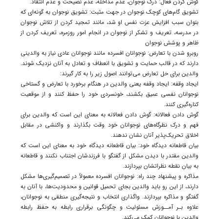
گوش کردن فعال: درک نوجوان، عدم مداخله، عدم نصیحت و عدم انتقاد.
تشویق گام‌های کوچک نوجوان در جهت مثبت: تشویق نوجوان به گونه‌ای که
بتوان سبب افزایش عزت نفس او شد، مانند تمجید کردن از تلاش نوجوان
در مدرسه، تعریف و تشکر از نوجوان در انجام امور روزمره، تعریف کردن از
ظاهر و پوشش نوجوان
روبرو شدن با تعارض: نوجوانان افسرده مانند نوجوانان عادی نیاز به والدینی
دارند که در قالب حمایت و تشویق با انعطاف و تعادل به آنان نزدیک شوند.
والدین برای حل تعارض می‌توانند اصول زیر را به کار گیرند:
ایجاد وقفه: ایجاد وقفه یعنی والدین در هنگام برخورد با تعارض و گستاخی
نوجوانان نفسی عمیق بکشند، خونسردی خود را حفظ کنند و از موقعیت
کناره‌گیری کنند.
گوش دادن فعالانه: گوش دادن فعالانه به معنای این است که والدین برای
فهم و درک نظرگاه‌های نوجوانان خود وقت بگذارند و واکنشی در مقابل
اخلاق تحریک‌پذیر آنان نشان ندهند.
بیان قاطعانه دیدگاه خود: بیان قاطعانه دیدگاه خود به معنای این است که
والدین مقتدر با دیدن مشکل از گفتگو با فرزندشان اجتناب نکنند و قاطعانه
به بیان نقطه نظراتشان بپردازند.
مذاکره و پیشنهاد چند راه: نوجوانان افسرده معمولاً در تصمیم‌گیری‌ها مشکل
دارند، از این رو باید والدین بجای تحمیل قوانین و محدودیت‌ها، با آنان به
گفتگو و مذاکره بپردازند. واگذاری انتخاب و نتیجه‌گیری منطقی به نوجوانان،
علاوه بـر آمــوزش مسئولیت و چگونگی برقراری رابطه به حفظ رابطه
والدین با نوجوانان کمک می‌کند.