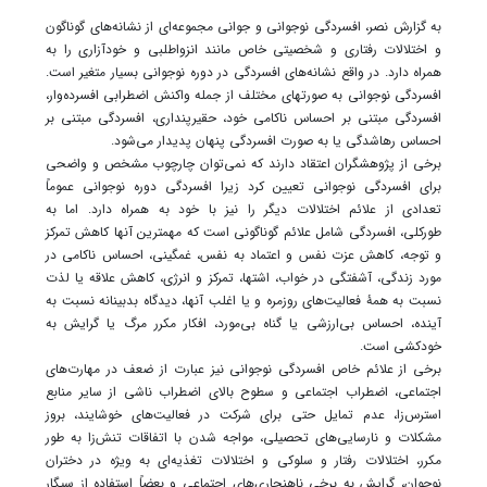
به گزارش نصر،‌ افسردگی نوجوانی و جوانی مجموعه‌ای از نشانه‌های گوناگون
و اختلالات رفتاری و شخصیتی خاص مانند انزواطلبی و خودآزاری را به
همراه دارد. در واقع نشانه‌های افسردگی در دوره نوجوانی بسیار متغیر است.
افسردگی نوجوانی به صورتهای مختلف از جمله واکنش اضطرابی افسرده‌وار،
افسردگی مبتنی بر احساس ناکامی خود، حقیرپنداری، افسردگی مبتنی بر
احساس رهاشدگی یا به صورت افسردگی پنهان پدیدار می‌شود.
برخی از پژوهشگران اعتقاد دارند که نمی‌توان چارچوب مشخص و واضحی
برای افسردگی نوجوانی تعیین کرد زیرا افسردگی دوره نوجوانی عموماً
تعدادی از علائم اختلالات دیگر را نیز با خود به همراه دارد. اما به
طورکلی، افسردگی شامل علائم گوناگونی است که مهمترین آنها کاهش تمرکز
و توجه، کاهش عزت نفس و اعتماد به نفس، غمگینی، احساس ناکامی در
مورد زندگی، آشفتگی در خواب، اشتها، تمرکز و انرژی، کاهش علاقه یا لذت
نسبت به همۀ فعالیت‌های روزمره و یا اغلب آنها، دیدگاه بدبینانه نسبت به
آینده، احساس بی‌ارزشی یا گناه بی‌مورد، افکار مکرر مرگ یا گرایش به
خودکشی است.
برخی از علائم خاص افسردگی نوجوانی نیز عبارت از ضعف در مهارت‌های
اجتماعی، اضطراب اجتماعی و سطوح بالای اضطراب ناشی از سایر منابع
استرس‌زا، عدم تمایل حتی برای شرکت در فعالیت‌های خوشایند، بروز
مشکلات و نارسایی‌های تحصیلی، مواجه شدن با اتفاقات تنش‌زا به طور
مکرر، اختلالات رفتار و سلوکی و اختلالات تغذیه‌ای به ویژه در دختران
نوجوان، گرایش به برخی ناهنجاری‌های اجتماعی و بعضاً استفاده از سیگار