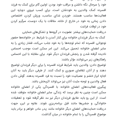
خود را سرحال نگه داشتن و مراقب خود بودن: اولین گام برای کمک به فرزند
افسرده کمک والدین به خودشان است، برای کسب نیروی دوباره این
فعالیت‌ها مناسب هستند. خوردن غذای مناسب، ورزش کردن، اختصاص
دادن زمانی به خود در خارج از خانه، ملاقات با یک دوست، سرگرم کردن
خود در اوقات فراغت
دریافت حمایت‌های بیشتر: عضویت در گروه‌ها و تشکل‌های حمایتی
کمک به دیگر فرزندان خانواده برای کنار آمدن با شرایط: در خانواده‌ها حضور
نوجوانی افسرده که تمام توجه‌ها را به خود جلب می‌کند، فشار زیادی را به
سایر اعضای خانواده تحمیل می‌کند. این امر ممکن است موجب احساس
نادیده گرفته شدن و رنجش فرزندان دیگر شود. برای مقابله با این احساس
راهکارهای زیر می‌توانند مؤثر باشند:
توضیح دادن: والدین باید شرایط فرزند افسرده را برای دیگر فرزندان توضیح
دهند و از آنان تقاضای صبوری و کمک کنند. از طرفی دیگر باید به آنان
اجازه ابراز خشم و عصبانیت خود را نسبت به فرد افسرده بدهند. گوش دادن
فعال والدین و توجه مثبت آنان نیز می‌تواند اثربخش باشد.
پیگیری فعالیت‌های اعضای خانواده: با افسردگی یکی از اعضای خانواده
ممکن است چنین به نظر برسد که زندگی سایر اعضای خانواده متوقف شده
است. از این رو باید علایق فرزندان دیگر نیز مد نظر گرفته شود و تعطیلات
خانوادگی و جشن‌ها مانند قبل برنامه‌ریزی شوند. علاوه بر این، جهت
دریافت حمایت‌های اعضای دیگر خانواده مانند پدر، مادر، خواهر و برادر باید
موضوع افسردگی را با تمام خانواده در میان گذاشت.