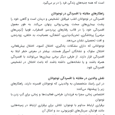
است که همه جنبه‌های زندگی فرد را در بر می‌گیرد.
راهکارهای مقابله با افسردگی در نوجوانان
افسردگی در نوجوانان اغلب غیرقابل تشخیص و درمان است و گاهی خود را
پشت بیماری‌های سخت روحی-روانی پنهان می‌کند. به طور معمول
افسردگی خود را در قالب رفتارهای پردردسر، اضطراب، فوبیا (ترس‌های
مرضی) پرخاشگری، تحریک‌پذیری، آشفتگی، عصبانیت، بد خلقی، زودرنجی
و افت تحصیلی نشان می‌دهد.
نوجوانانی که دارای مشکلات یادگیری، اختلال کمبود، اختلال بیش‌فعالی،
اختلال سلوک و نشانگان آسپرگر هستند، بیشتر در معرض خطر ابتلا به
افسردگی قرار دارند. از طرفی دیگر برخی بیماری‌ها می‌توانند با افسردگی
همراه باشند و یا نشانه‌هایی داشته باشند که باعث اختلال در تشخیص
افسردگی شود.
نقش والدین در مقابله با افسردگی نوجوانان
در این راستا، متخصصان به والدینی که نوجوانان افسرده دارند، راهکارهای
زیر را پیشنهاد می‌کنند:
اختصاص زمانی مجزا به فرزندان: طراحی فعالیت‌ها و زمانی برای گپ زدن با
نوجوان
برقراری ارتباط مداوم با نوجوان: تلاش برای برقراری ارتباط در زمینه‌هایی
مانند فوتبال،‌ سریال‌های تلویزیونی، مد و امثال آن