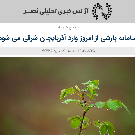
نریمان خبر داد:
امانه بارشی از امروز وارد آذربایجان شرقی می‌ شود
1404/01/25 - 10:18 - کد خبر: 134235