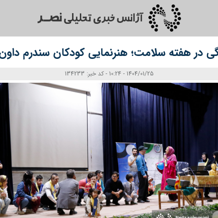
گی در هفته سلامت؛ هنرنمایی کودکان سندرم داون د
1404/01/25 - 10:24 - کد خبر: 134233