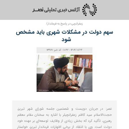
زعفرانچی در پاسخ به فرماندار/
سهم دولت در مشکلات شهری باید مشخص
شود
1404/01/24 - 10:42 - کد خبر: 134161
نصر: در جریان دویست و شصتمین جلسه شورای شهر تبریز،
حجت‌الاسلام سید کاظم زعفرانچیلر با اشاره به سخنان مقام معظم
رهبری، تأکید کرد که بخش زیادی از وظایف توسعه‌ای بر عهده خود
دولت است. وی با انتقاد از برخی اظهارات فرماندار تبریز، خواستار