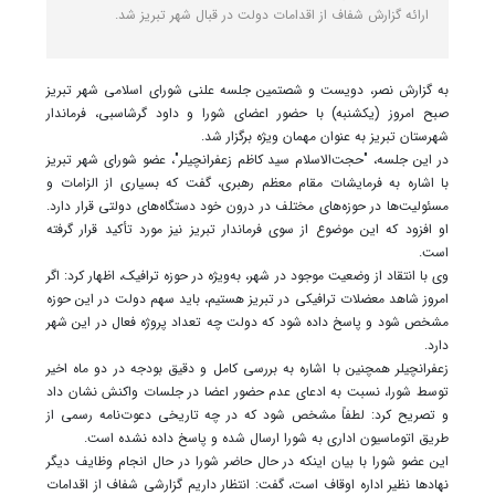
ارائه گزارش شفاف از اقدامات دولت در قبال شهر تبریز شد.
به گزارش نصر، دویست و شصتمین جلسه علنی شورای اسلامی شهر تبریز
صبح امروز (یکشنبه) با حضور اعضای شورا و داود گرشاسبی، فرماندار
شهرستان تبریز به عنوان مهمان ویژه برگزار شد.
در این جلسه، "حجت‌الاسلام سید کاظم زعفرانچیلر"، عضو شورای شهر تبریز
با اشاره به فرمایشات مقام معظم رهبری، گفت که بسیاری از الزامات و
مسئولیت‌ها در حوزه‌های مختلف در درون خود دستگاه‌های دولتی قرار دارد.
او افزود که این موضوع از سوی فرماندار تبریز نیز مورد تأکید قرار گرفته
است.
وی با انتقاد از وضعیت موجود در شهر، به‌ویژه در حوزه ترافیک، اظهار کرد: اگر
امروز شاهد معضلات ترافیکی در تبریز هستیم، باید سهم دولت در این حوزه
مشخص شود و پاسخ داده شود که دولت چه تعداد پروژه فعال در این شهر
دارد.
زعفرانچیلر همچنین با اشاره به بررسی کامل و دقیق بودجه در دو ماه اخیر
توسط شورا، نسبت به ادعای عدم حضور اعضا در جلسات واکنش نشان داد
و تصریح کرد: لطفاً مشخص شود که در چه تاریخی دعوت‌نامه رسمی از
طریق اتوماسیون اداری به شورا ارسال شده و پاسخ داده نشده است.
این عضو شورا با بیان اینکه در حال حاضر شورا در حال انجام وظایف دیگر
نهادها نظیر اداره اوقاف است، گفت: انتظار داریم گزارشی شفاف از اقدامات