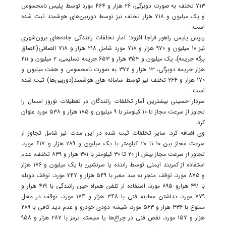
۷۱۳ تخلف به صورت دوبرگی، ۲۶ هزار و ۴۶۴ مورد توسط پلیس نامحسوس
و یک میلیون و ۷۱۸ هزار تخلف نیز توسط دوربین‌های هوشمند ثبت شده
است.
رییس پلیس راهور فراجا افزود: آمار تخلفات رانندگی جاده‌های برون‌شهری
نیز ۱۰ میلیون و ۹۷۰ هزار و ۷۱۸ مورد شامل ۲۱۸ هزار و ۷۱۸ الصاقی(الصاق
برگه جریمه)، یک میلیون و ۳۵۳ هزار و ۶۵۳ جریمه تسلیمی، ۲ میلیون و ۲۱۱
هزار جریمه دوبرگی، ۱۳ هزار و ۳۷۲ به صورت نامحسوس و هفت میلیون و
۱۷۰ هزار و ۲۶۴ تخلف نیز توسط سامانه های هوشمند(دوربین‌ها) ثبت شده
است.
سردار حسینی بیشترین آمار تخلفات رانندگان در تعطیلات نوروز امسال را
تجاوز از سرعت مجاز تا ۱۰ کیلومتر با ۹ میلیون و ۱۸۵ هزار و ۵۳۸ مورد عنوان
کرد.
وی اضافه کرد: سایر تخلفات ثبت شده در این مدت نیز شامل تجاوز از
سرعت مجاز بین ۱۰ تا ۲۰ کیلومتر با یک میلیون و ۲۸۹ هزار و ۶۱۷ مورد،
تجاوز از سرعت مجاز بیش از ۲۰ تا ۳۰ کیلومتر با ۳۰۱ هزار و ۸۳۹ تخلف، عدم
استفاده از کمربند ایمنی توسط راننده یا سرنشین با یک میلیون و ۱۷۶ هزار
و ۸۷۵ مورد، توقف منجر به سد معبر با ۵۴۹ هزار و ۷۴۷ مورد، توقف دوبله
با ۴۹۱ هزارو ۸۹۵ مورد، استفاده از تلفن همراه حین رانندگی با ۴۱۹ هزار و
۷۷۹ مورد، نداشتن معاینه فنی با ۳۴۸ هزار و ۱۷۴ مورد، توقف در محل
ممنوع با ۳۳۶ هزار و ۵۶۳ مورد، شیشه دودی خودرو و عدم دید کافی با ۲۸۹
هزار و ۱۵۷ مورد، نقص فنی در چراغ‌ها یا سیستم ترمز با ۲۸۷ هزار و ۹۵۸