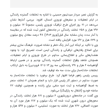
به گزارش نصر، سردار سیدتیمور حسینی با اشاره به تخلفات گسترده رانندگی
در ایام تعطیلات و سفرهای نوروزی امسال، افزود: بررسی آمارها نشان
می‌دهد در ۲۱ روز اجرای طرح ترافیک نوروزی پلیس، مجموعاً ۱۷ میلیون و
۷۹۲ هزار و ۲۵۸ تخلف رانندگی در جاده‌های کشور ثبت شده که در مقایسه
با آمار مدت زمان مشابه سال قبل(نوروز ۱۴۰۳) ۴۸ درصد معادل پنج میلیون
و ۸۳۸ هزار و ۱۶۲ مورد افزایش یافته است.
وی با تاکید بر اینکه این آمار زنگ خطر و نشانه ضرورت فرهنگ‌ سازی بیشتر
برای اصلاح رفتارهای ترافیکی و رانندگی ایمن است، تصریح کرد: با وجود
هشدارهای مکرر و اطلاع‌رسانی مداوم در طرح نوروزی و ایام تعطیلات،
همچنان شاهد وقوع تخلفات گسترده‌ رانندگی بودیم و در همین ارتباط
گواهینامه ۶ هزار و ۷۹۱ راننده(طی سه روز ۱۳ تا ۱۶ فروردین) به دلیل ارتکاب
تخلفات حادثه‌ساز برای مدت سه ماه توقیف شد.
رییس پلیس راهور فراجا اظهار کرد: طرح برخورد با تخلفات حادثه‌ساز به
صورت مداوم در دستور کار پلیس قرار دارد و انجام همزمان ۲ تخلف منجر
به ضبط گواهینامه و ثبت نمره منفی برای راننده و همچنین توقیف ۷۲
ساعته خودرو (انتقال به پارکینگ) می‌شود.
وی گفت: در جاده‌های درون‌شهری، ۶ میلیون و ۸۲۱ هزار تخلف رانندگی در
محورهای درون شهری ثبت شده که یک میلیون و ۷۱۷ هزار مورد آن به
صورت الصاقی، ۷۶۲ هزار تخلف به صورت تسلیمی، ۲ میلیون و ۵۹۷ هزار و