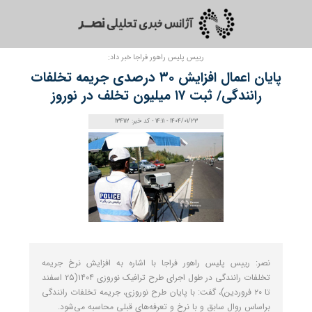
رییس پلیس راهور فراجا خبر داد:
پایان اعمال افزایش ۳۰ درصدی جریمه تخلفات
رانندگی/ ثبت ۱۷ میلیون تخلف در نوروز
1404/01/23 - 14:11 - کد خبر: 134112
نصر: رییس پلیس راهور فراجا با اشاره به افزایش نرخ جریمه
تخلفات رانندگی در طول اجرای طرح ترافیک نوروزی ۱۴۰۴(۲۵ اسفند
تا ۲۰ فروردین)، گفت: با پایان طرح نوروزی، جریمه تخلفات رانندگی
براساس روال سابق و با نرخ و تعرفه‌های قبلی محاسبه می‌شود.