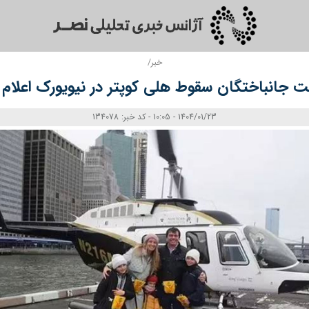
خبر/
 جانباختگان سقوط هلی‌ کوپتر در نیویورک اعلام
1404/01/23 - 10:05 - کد خبر: 134078