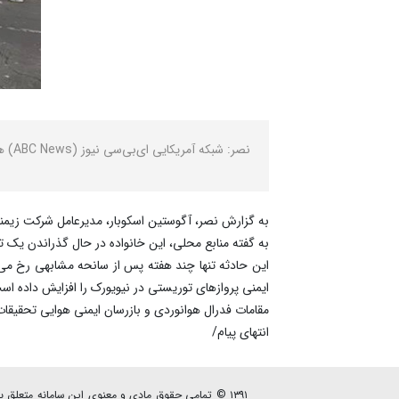
نصر: شبکه آمریکایی ای‌بی‌سی نیوز (ABC News) هویت قربانیان سقوط یک هلی‌کوپتر گردشگری را که روز پنج‌شنبه ۲۱ فروردین‌ ماه در منطقه منهتن نیویورک رخ داد، اعلام کرد.
به گزارش نصر، آگوستین اسکوبار، مدیرعامل شرکت زیمن
به گفته منابع محلی، این خانواده در حال گذراندن یک ت
این حادثه تنها چند هفته پس از سانحه مشابهی رخ می‌د
ایمنی پروازهای توریستی در نیویورک را افزایش داده اس
مقامات فدرال هوانوردی و بازرسان ایمنی هوایی تحقیقات د
انتهای پیام/
۱۳۹۱ © تمامی حقوق مادی و معنوی این سامانه متعلق به پایگاه خبری - تحلیلی نصرنیوز می باشد.