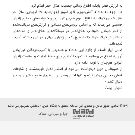
به گزارش نصر، پایگاه اطلاع رسانی جمعیت هلال احمر اعلام کرد:
«با توجه به حادثه آتش‌سوزی ظهر امروز (چهارشنبه ٢٠ فروردین ماه)، در
هتل‌ شمس کربلا، به اطلاع عموم هم‌میهنان عزیز و خانواده‌های محترم زائران
حسینی می‌رساند که بر اساس بررسی‌های میدانی و گزارش‌های دریافت‌شده
از کادر درمانی داوطلب هلال‌احمر در درمانگاه‌های هلال‌احمر و ستادهای
مستقر در کربلا، خوشبختانه هیچ‌یک از زائران ایرانی در این حادثه آسیب
ندیده‌اند.
ضمن ابراز تأسف از وقوع این حادثه و همدردی با آسیب‌دیدگان غیرایرانی
آن، به اطلاع می‌رسانیم که تمهیدات لازم برای حفظ امنیت و سلامت زائران
ایرانی هم‌چنان با قوت ادامه دارد.
از هم‌وطنان عزیز درخواست می‌شود از انتشار اخبار تأییدنشده و شایعات
فضای مجازی پرهیز کرده و تنها اخبار رسمی را از طریق منابع معتبر و رسمی
دنبال کنند.»
انتهای پیام/
۱۳۹۱ © تمامی حقوق مادی و معنوی این سامانه متعلق به پایگاه خبری - تحلیلی نصرنیوز می باشد.
اجرا و میزبانی:
ستاک