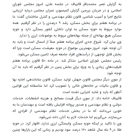
به گزارش نصر، محمدباقر قالیباف در جلسه علنی امروز مجلس شورای
اسلامی و در جریان بررسی گزارش کمیسیون عمران مجلس درباره ارزیابی
نتایج اجرا و آسیب شناسی قانون نظام مهندسی و کنترل ساختمان گفت: ما
در برنامه هفتم برای بخش مسکن، رشد ۹ درصدی را در نظر گرفتیم. همه
موارد مربوط به حوزه مسکن به توان داخلی کشور بستگی دارد و حوزه
مسکن هیچ بهانه‌ای از جمله بهانه‌های مربوط به موضوعات ارزی را ندارد.
وی بیان کرد: شروع جدی اجرای برنامه هفتم عملاً از امسال است و باید به
آن توجه شود. امروز مهمترین موضوع در حوزه معیشت، مسکن است چرا که
بخش قابل توجهی از درآمدهای افراد جامعه صرف تامین مسکن می‌شود.
رئیس مجلس شورای اسلامی متذکر شد: در ماده ۵۰ قانون برنامه هفتم
ظرفیت‌های زیادی را به ویژه برای بخش زمین در نظر گرفتیم که باید به آن
توجه شود.
از سوی دیگر مجلس قانون جهش تولید مسکن، قانون ساماندهی اجاره بها
و قانون مالیات بر خانه‌های خالی را تصویب کرد اما متاسفانه این قوانین
آنطور که باید و شاید اجرایی نشده است.
قالیباف ادامه داد: از سوی دیگر قیمت مصالح و هزینه انشعابات، خدمات
دولتی و نظام مهندسی و صدور پروانه افزایش یافته است و مهندسان ما به
خوبی می‌دانند که ما در بخش خدمات نظام مهندسی از افرادی که
می‌سازند، می‌گیریم اما خدمات لازم به آنان داده نمی‌شود.
وی با تاکید بر اینکه حوزه مسکن وابستگی ارزی ندارد، اظهار کرد: در حوزه
طلا در ۹ ماه سال شاهد ۱۲۰ درصد سود بودیم و زمانی که این بازارها چنین